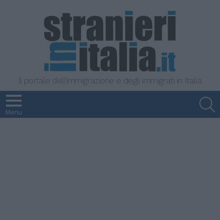
Il portale dell'immigrazione e degli immigrati in Italia
S
Menu