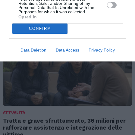
Retention, Sale, and/or Sharing of my
ATTUALITÀ
Personal Data that Is Unrelated with the
Purposes for which it was collected.
Cagliari, smantellata rete accusata di
Opted In
favorire l’immigrazione irregolare: otto fermi
CONFIRM
Data Deletion
Data Access
Privacy Policy
ATTUALITÀ
Tratta e grave sfruttamento, 36 milioni per
rafforzare assistenza e integrazione delle
vittime