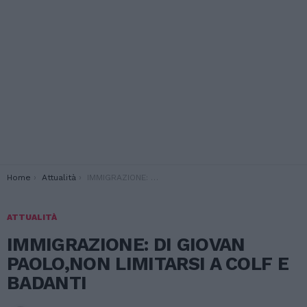
You are here:
Home
Attualità
IMMIGRAZIONE: DI GIOVAN PAOLO,NON LIMITARSI A COLF E BADANTI
ATTUALITÀ
IMMIGRAZIONE: DI GIOVAN
PAOLO,NON LIMITARSI A COLF E
BADANTI