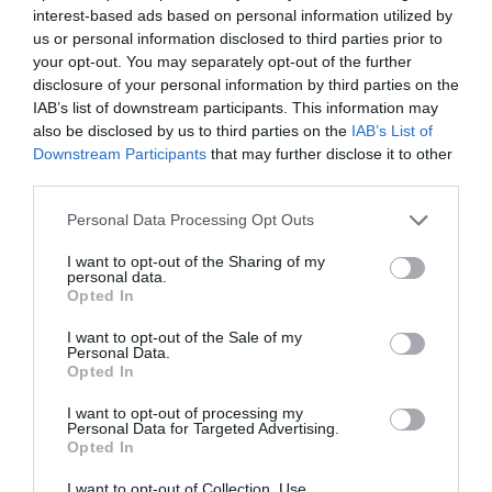
interest-based ads based on personal information utilized by
Articolo seguente
us or personal information disclosed to third parties prior to
IMMIGRAZIONE: FERRERO, PROPOSTA
your opt-out. You may separately opt-out of the further
MARONI AUMENTA CLANDESTINI
disclosure of your personal information by third parties on the
IAB’s list of downstream participants. This information may
also be disclosed by us to third parties on the
IAB’s List of
Downstream Participants
that may further disclose it to other
TI POTREBBERO INTERESSARE
third parties.
ANCHE:
Personal Data Processing Opt Outs
I want to opt-out of the Sharing of my
personal data.
Opted In
I want to opt-out of the Sale of my
Personal Data.
Opted In
I want to opt-out of processing my
Personal Data for Targeted Advertising.
Opted In
I want to opt-out of Collection, Use,