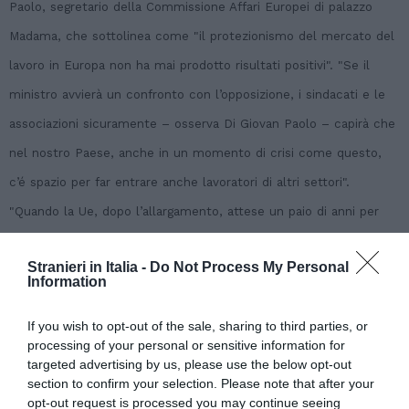
Paolo, segretario della Commissione Affari Europei di palazzo
Madama, che sottolinea come "il protezionismo del mercato del
lavoro in Europa non ha mai prodotto risultati positivi". "Se il
ministro avvierà un confronto con l’opposizione, i sindacati e le
associazioni sicuramente – osserva Di Giovan Paolo – capirà che
nel nostro Paese, anche in un momento di crisi come questo,
c’é spazio per far entrare anche lavoratori di altri settori".
"Quando la Ue, dopo l’allargamento, attese un paio di anni per
permettere l’armonizzazione delle norme del lavoro, nei fatti, si
Stranieri in Italia -
Do Not Process My Personal
produssero non poche distorsioni del mercato" ricorda il
Information
senatore del Pd".(ANSA).
If you wish to opt-out of the sale, sharing to third parties, or
processing of your personal or sensitive information for
targeted advertising by us, please use the below opt-out
Articolo precedente
Vedi
section to confirm your selection. Please note that after your
di
Flussi. Sacconi: “Entreranno solo colf e
opt-out request is processed you may continue seeing
più
badanti”