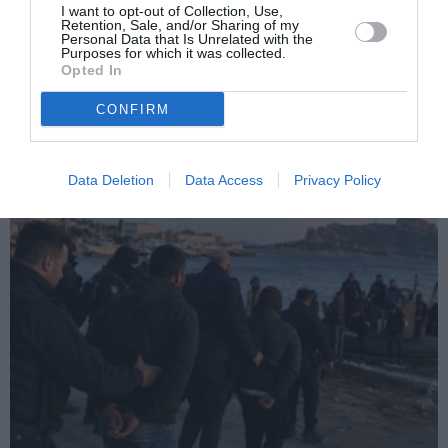
di
Quando l’amore salva dall’espulsione
I want to opt-out of Collection, Use,
Retention, Sale, and/or Sharing of my
più
Personal Data that Is Unrelated with the
Articolo seguente
Purposes for which it was collected.
IMMIGRAZIONE: TREMONTI, TORNARE A
Opted In
RIGORE CON BOSSI-FINI
CONFIRM
TI POTREBBERO INTERESSARE
Data Deletion
Data Access
Privacy Policy
ANCHE: