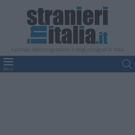
Il portale dell'immigrazione e degli immigrati in Italia
S
Menu