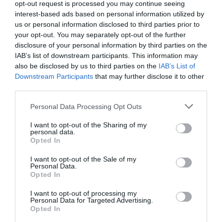
opt-out request is processed you may continue seeing
italiani che per una minoranza di immigrati che
interest-based ads based on personal information utilized by
us or personal information disclosed to third parties prior to
delinquono non ne possono più degli stranieri.
your opt-out. You may separately opt-out of the further
Ma io non accetto il delinquente sotto casa
disclosure of your personal information by third parties on the
IAB’s list of downstream participants. This information may
comunque, sia straniero sia italiano". "Va tenuto
also be disclosed by us to third parties on the
IAB’s List of
presente – ha concluso – che nessuno lascia il
Downstream Participants
that may further disclose it to other
third parties.
proprio paese con gioia, e tanto meno le donne.
Non voglio entrare nel merito prettamente
Personal Data Processing Opt Outs
politico ma credo che tutti dovremmo ragionare
I want to opt-out of the Sharing of my
personal data.
e valutare la situazione con sensibilità etica e
Opted In
morale che la nostra formazione cristiana ci
I want to opt-out of the Sale of my
impone. Una visione che vede nella solidarietà e
Personal Data.
Opted In
nell’accoglienza i suoi punti cardine". (ANSA).
I want to opt-out of processing my
Personal Data for Targeted Advertising.
Opted In
Articolo precedente
Vedi