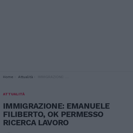
You are here:
Home
Attualità
IMMIGRAZIONE: EMANUELE FILIBERTO, OK PERMESSO RICERCA LAVORO
ATTUALITÀ
IMMIGRAZIONE: EMANUELE
FILIBERTO, OK PERMESSO
RICERCA LAVORO