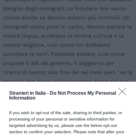
bisogno degli immigrati. Le frontiere non vanno
chiuse anche se devono esserci più controlli. Gli
immigrati vanno presi in carico, devono parlare la
nostra lingua, accettare la nostra cultura e la
nostra religione, così come noi dobbiamo
accettare le loro". Potrebbe aiutare, così come
propone il ddl del governo, il soggiorno per
ricerca di lavoro; alla fine dei sei mesi però "se la
persona non trova un’occupazione torna nel suo
paese". Accanto a politiche per l’integrazione (da
Stranieri in Italia -
Do Not Process My Personal
Information
sostenere anche i ricongiungimenti familiari),
vanno anche promossi accordi bilaterali per
If you wish to opt-out of the sale, sharing to third parties, or
incentivare sviluppo sul luogo; una strada
processing of your personal or sensitive information for
targeted advertising by us, please use the below opt-out
potrebbe essere il microcredito. Tuttavia – ha
section to confirm your selection. Please note that after your
proseguito Emanuele Filiberto – "posso capire gli