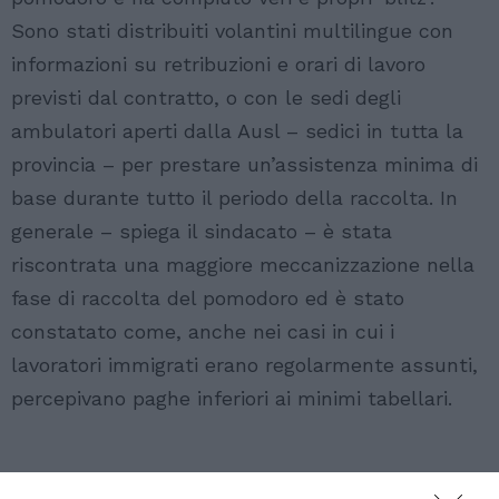
Sono stati distribuiti volantini multilingue con
informazioni su retribuzioni e orari di lavoro
previsti dal contratto, o con le sedi degli
ambulatori aperti dalla Ausl – sedici in tutta la
provincia – per prestare un’assistenza minima di
base durante tutto il periodo della raccolta. In
generale – spiega il sindacato – è stata
riscontrata una maggiore meccanizzazione nella
fase di raccolta del pomodoro ed è stato
constatato come, anche nei casi in cui i
lavoratori immigrati erano regolarmente assunti,
percepivano paghe inferiori ai minimi tabellari.