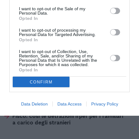
– c’é chi ha ammesso di retribuire i lavoratori per
I want to opt-out of the Sale of my
numero di cassoni riempiti. Abbiamo dovuto
Personal Data.
Opted In
spiegare che il pagamento a cottimo nel nostro
I want to opt-out of processing my
Paese è vietato dalla legge".
Personal Data for Targeted Advertising.
Opted In
(11 settembre 2007)
I want to opt-out of Collection, Use,
Retention, Sale, and/or Sharing of my
Personal Data that Is Unrelated with the
s.c.
Purposes for which it was collected.
Opted In
CONFIRM
Articolo precedente
Vedi
di
Fisco: così le detrazioni Irpef per i familiari
più
a carico degli stranieri
Data Deletion
Data Access
Privacy Policy
Articolo seguente
Fisco: così le detrazioni Irpef per i familiari
a carico degli stranieri