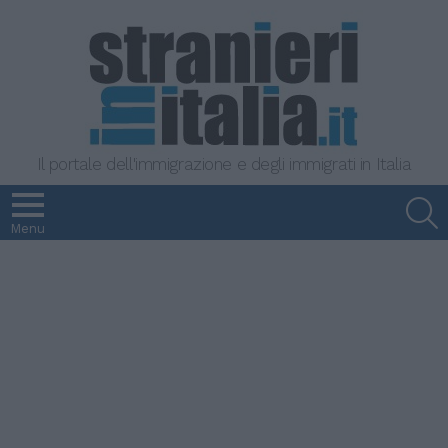
Il portale dell'immigrazione e degli immigrati in Italia
S
Menu