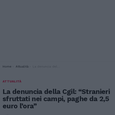
You are here:
Home
Attualità
La denuncia della Cgil: “Stranieri sfruttati nei campi, paghe da 2,5 euro l’ora”
ATTUALITÀ
La denuncia della Cgil: “Stranieri
sfruttati nei campi, paghe da 2,5
euro l’ora”