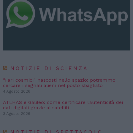
NOTIZIE DI SCIENZA
“Fari cosmici” nascosti nello spazio: potremmo
cercare i segnali alieni nel posto sbagliato
4 Agosto 2026
ATLHAS e Galileo: come certificare l’autenticità dei
dati digitali grazie ai satelliti
3 Agosto 2026
NOTIZIE DI SPETTACOLO