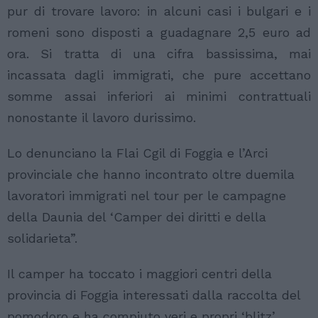
pur di trovare lavoro: in alcuni casi i bulgari e i
romeni sono disposti a guadagnare 2,5 euro ad
ora. Si tratta di una cifra bassissima, mai
incassata dagli immigrati, che pure accettano
somme assai inferiori ai minimi contrattuali
nonostante il lavoro durissimo.
Lo denunciano la Flai Cgil di Foggia e l’Arci
provinciale che hanno incontrato oltre duemila
lavoratori immigrati nel tour per le campagne
della Daunia del ‘Camper dei diritti e della
solidarieta”.
Il camper ha toccato i maggiori centri della
provincia di Foggia interessati dalla raccolta del
pomodoro e ha compiuto veri e propri ‘blitz’.