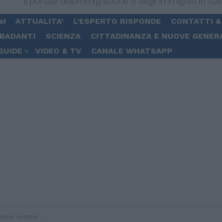
Il portale dell'immigrazione e degli immigrati in Ital
si
ATTUALITA’
L’ESPERTO RISPONDE
CONTATTI &
 BADANTI
SCIENZA
CITTADINANZA E NUOVE GENER
GUIDE
VIDEO & TV
CANALE WHATSAPP
iamento dell’immigrazione clandestina