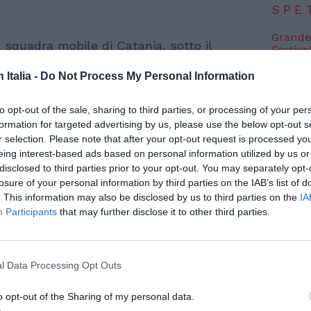
SPE
Grande
quadra mobile di Catania, sotto il
Festiva
6 Agosto
distrettuale etnea,
ha arrestato quattro
n Italia -
Do Not Process My Personal Information
presa tra i 21 e i 30 anni, con l’accusa
Robbie
l’event
o dell’immigrazione clandestina
.
to opt-out of the sale, sharing to third parties, or processing of your per
FESTI
formation for targeted advertising by us, please use the below opt-out s
ito dell’arrivo, il 20 novembre scorso, della
6 Agosto
r selection. Please note that after your opt-out request is processed y
bandiera spagnola, al porto di Catania
eing interest-based ads based on personal information utilized by us or
disclosed to third parties prior to your opt-out. You may separately opt-
rsi il giorno precedente in acque
Photosh
losure of your personal information by third parties on the IAB’s list of
. This information may also be disclosed by us to third parties on the
IA
Participants
that may further disclose it to other third parties.
l Data Processing Opt Outs
o opt-out of the Sharing of my personal data.