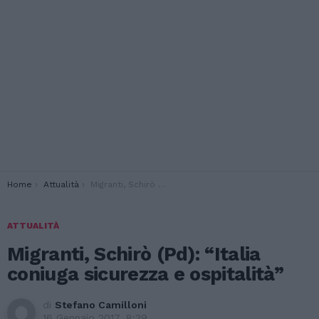
You are here:
Home
Attualità
Migranti, Schirò (Pd): “Italia coniuga sicurezza e ospitalità”
ATTUALITÀ
Migranti, Schirò (Pd): “Italia
coniuga sicurezza e ospitalità”
di
Stefano Camilloni
16 Gennaio 2017, 8:39