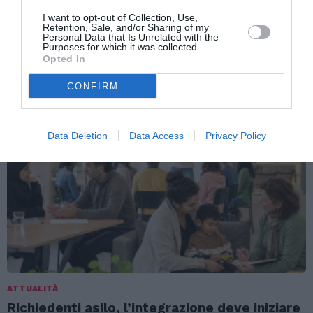
I want to opt-out of Collection, Use,
ATTUALITÀ
Retention, Sale, and/or Sharing of my
Personal Data that Is Unrelated with the
Migranti. Ceuta, nuovo allarme per il 15
Purposes for which it was collected.
agosto: sui social circolano appelli a un
Opted In
ingresso di massa
CONFIRM
Data Deletion
Data Access
Privacy Policy
ATTUALITÀ
Richiedenti asilo, l’integrazione deve iniziare