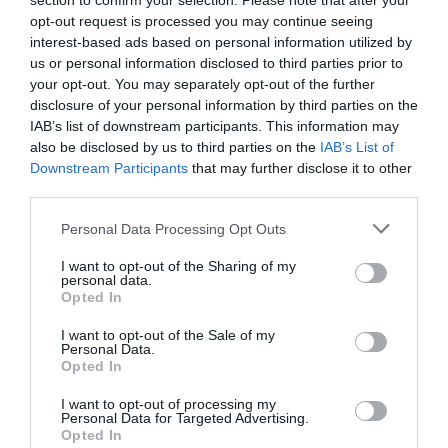
section to confirm your selection. Please note that after your
più
pure in Parlamento
opt-out request is processed you may continue seeing
interest-based ads based on personal information utilized by
Articolo seguente
us or personal information disclosed to third parties prior to
Mattarella: “Migranti minorenni e soli
your opt-out. You may separately opt-out of the further
interrogano nostre coscienze”
disclosure of your personal information by third parties on the
IAB’s list of downstream participants. This information may
also be disclosed by us to third parties on the
IAB’s List of
TI POTREBBERO INTERESSARE
Downstream Participants
that may further disclose it to other
ANCHE:
third parties.
Personal Data Processing Opt Outs
I want to opt-out of the Sharing of my
personal data.
Opted In
I want to opt-out of the Sale of my
Personal Data.
Opted In
I want to opt-out of processing my
Personal Data for Targeted Advertising.
Opted In