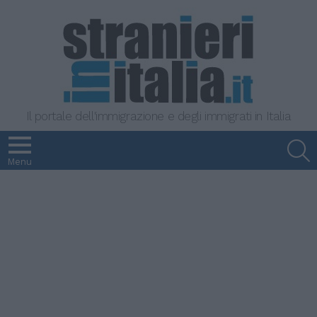
Il portale dell'immigrazione e degli immigrati in Italia
S
Menu