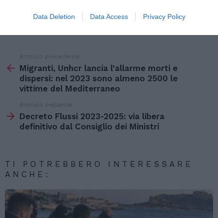
Data Deletion
Data Access
Privacy Policy
>> Tutte le notizie di Stranieri in Italia
Articolo precedente
Vedi
di
Migranti, Unhcr lancia l’allarme morti e
più
dispersi: nel 2023 sono almeno 2500 le
vittime del Mediterraneo
Articolo seguente
Decreto Flussi 2023-2025: via libera
definitivo dal Consiglio dei Ministri
TI POTREBBERO INTERESSARE
ANCHE: