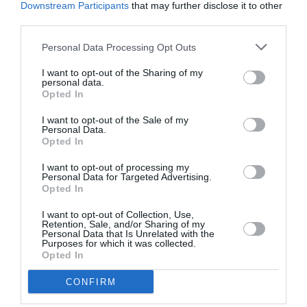
Downstream Participants
that may further disclose it to other
third parties.
Personal Data Processing Opt Outs
I want to opt-out of the Sharing of my
personal data.
Opted In
Un altro punto sollevato da Tajani riguarda il
finanziamento delle ONG tedesche da parte
I want to opt-out of the Sale of my
Personal Data.
del ministero degli Esteri di Berlino
. Una di
Opted In
queste organizzazioni, Sea Eye, con sede a
I want to opt-out of processing my
Personal Data for Targeted Advertising.
Ratisbona, ha confermato di ricevere
Opted In
finanziamenti per il funzionamento della nave da
I want to opt-out of Collection, Use,
salvataggio Sea Eye 4 nel 2023. Ed è per questo
Retention, Sale, and/or Sharing of my
Personal Data that Is Unrelated with the
che Tajani ha espresso preoccupazione per il
Purposes for which it was collected.
Opted In
fatto che i finanziamenti possano contribuire a
sostenere le operazioni delle ONG tedesche nel
CONFIRM
Mediterraneo.