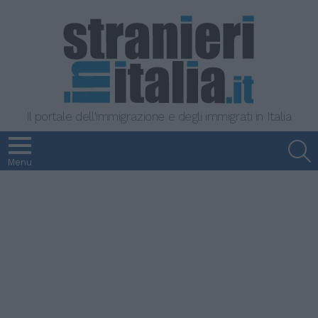
Il portale dell'immigrazione e degli immigrati in Italia
S
Menu