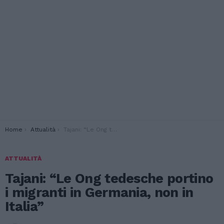
You are here:
Home
Attualità
Tajani: “Le Ong tedesche portino i migranti in Germania, non in Italia”
ATTUALITÀ
Tajani: “Le Ong tedesche portino
i migranti in Germania, non in
Italia”