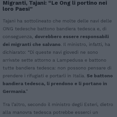
Migranti, Tajani: “Le Ong li portino nei
loro Paesi”
Tajani ha sottolineato che molte delle navi delle
ONG tedesche battono bandiera tedesca e, di
conseguenza,
dovrebbero essere responsabili
dei migranti che salvano
. Il ministro, infatti, ha
dichiarato: “Di queste navi giovedì ne sono
arrivate sette attorno a Lampedusa e battono
tutte bandiera tedesca: non possono pensare di
prendere i rifugiati e portarli in Italia.
Se battono
bandiera tedesca, li prendono e li portano in
Germania
.”
Tra l’altro, secondo il ministro degli Esteri, dietro
alla manovra tedesca potrebbe esserci un