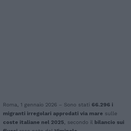
Roma, 1 gennaio 2026 – Sono stati
66.296 i
migranti irregolari approdati via mare
sulle
coste italiane nel 2025
, secondo il
bilancio sui
flussi
reso noto dal
Viminale
.