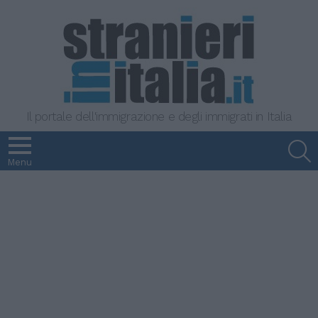
Il portale dell'immigrazione e degli immigrati in Italia
S
Menu