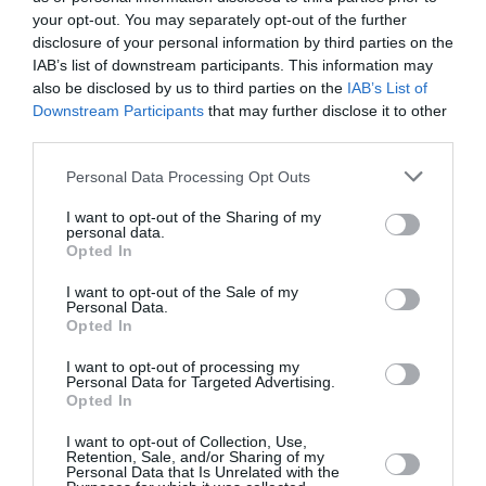
Nazionalità: aumenti e diminuzioni
your opt-out. You may separately opt-out of the further
disclosure of your personal information by third parties on the
Sul fronte delle
nazionalità
, risultano in
IAB’s list of downstream participants. This information may
also be disclosed by us to third parties on the
IAB’s List of
crescita i cittadini bengalesi
, con un
+41%
Downstream Participants
that may further disclose it to other
rispetto al 2024
e un
+58% rispetto al 2023
.
third parties.
Gli
egiziani
registrano un
forte incremento sul
Personal Data Processing Opt Outs
2024 (+108%)
, ma risultano
in calo rispetto al
I want to opt-out of the Sharing of my
2023 (-21%)
.
personal data.
Opted In
In
netto aumento anche i cittadini eritrei
, che
I want to opt-out of the Sale of my
Personal Data.
crescono del
251% rispetto al 2024
e dell’
80%
Opted In
rispetto all’anno precedente
.
I want to opt-out of processing my
Infine, i migranti provenienti dal
Pakistan
Personal Data for Targeted Advertising.
Opted In
mostrano un
aumento sul 2024 (+27%)
, ma un
I want to opt-out of Collection, Use,
calo significativo rispetto al 2023 (-44%)
.
Retention, Sale, and/or Sharing of my
Personal Data that Is Unrelated with the