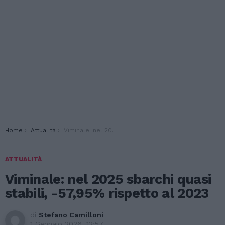
You are here:
Home
Attualità
Viminale: nel 2025 sbarchi quasi stabili, -57,95% rispetto al 2023
ATTUALITÀ
Viminale: nel 2025 sbarchi quasi
stabili, -57,95% rispetto al 2023
di
Stefano Camilloni
1 Gennaio 2026, 12:57