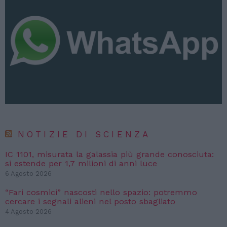
NOTIZIE DI SCIENZA
IC 1101, misurata la galassia più grande conosciuta:
si estende per 1,7 milioni di anni luce
6 Agosto 2026
“Fari cosmici” nascosti nello spazio: potremmo
cercare i segnali alieni nel posto sbagliato
4 Agosto 2026