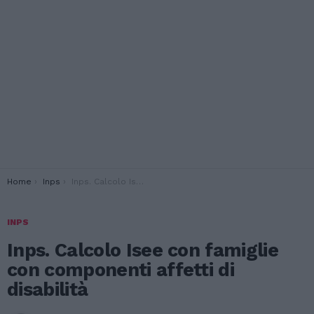
You are here:
Home
Inps
Inps. Calcolo Isee con famiglie con componenti affetti di disabilità
INPS
Inps. Calcolo Isee con famiglie
con componenti affetti di
disabilità