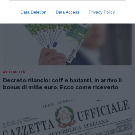
Data Deletion
Data Access
Privacy Policy
ATTUALITÀ
Decreto rilancio: colf e badanti, in arrivo il
bonus di mille euro. Ecco come riceverlo