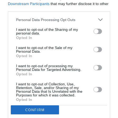
Downstream Participants
that may further disclose it to other
third parties.
Personal Data Processing Opt Outs
SCARICA LA CIRCOLARE
I want to opt-out of the Sharing of my
personal data.
INPS
Opted In
Articolo precedente
Vedi
I want to opt-out of the Sale of my
di
Lombardia, Pizzul (Pd): “Assessorato
Personal Data.
Opted In
più
all’immigrazione ora è inutile”
I want to opt-out of processing my
Articolo seguente
Personal Data for Targeted Advertising.
Caporalato, Coldiretti: “Bene ddl ma ora
Opted In
stop sottocosto nei campi”
I want to opt-out of Collection, Use,
Retention, Sale, and/or Sharing of my
Personal Data that Is Unrelated with the
Purposes for which it was collected.
TI POTREBBERO INTERESSARE
Opted In
ANCHE:
CONFIRM