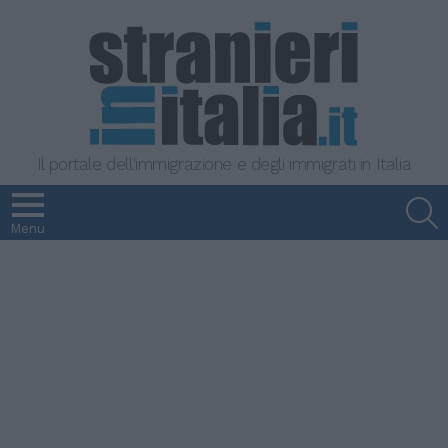
Il portale dell'immigrazione e degli immigrati in Italia
S
Menu