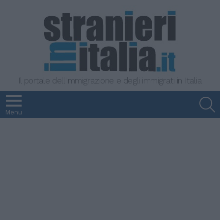
Il portale dell'immigrazione e degli immigrati in Italia
S
Menu