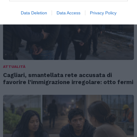
Data Deletion
Data Access
Privacy Policy
ATTUALITÀ
Cagliari, smantellata rete accusata di
favorire l’immigrazione irregolare: otto fermi