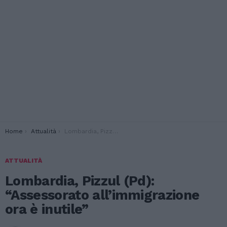
You are here:
Home
Attualità
Lombardia, Pizzul (Pd): “Assessorato all’immigrazione ora è inutile”
ATTUALITÀ
Lombardia, Pizzul (Pd):
“Assessorato all’immigrazione
ora è inutile”