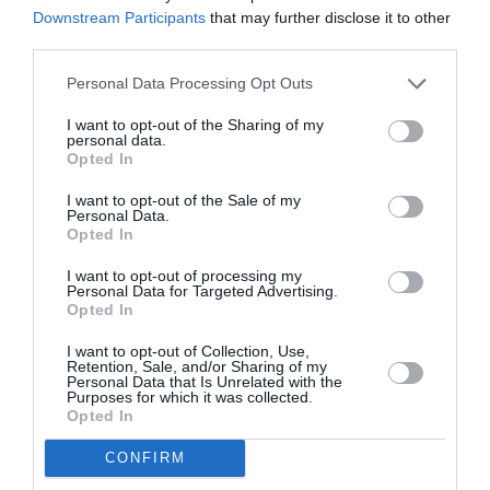
Downstream Participants
that may further disclose it to other
third parties.
Personal Data Processing Opt Outs
I want to opt-out of the Sharing of my
personal data.
Opted In
Articolo precedente
Vedi
di
Papa: “Rimanere fratelli specie con
I want to opt-out of the Sale of my
più
immigrati dopo terrorismo”
Personal Data.
Opted In
Articolo seguente
Inps. Calcolo Isee con famiglie con
I want to opt-out of processing my
Personal Data for Targeted Advertising.
componenti affetti di disabilità
Opted In
I want to opt-out of Collection, Use,
Retention, Sale, and/or Sharing of my
Personal Data that Is Unrelated with the
TI POTREBBERO INTERESSARE
Purposes for which it was collected.
ANCHE:
Opted In
CONFIRM