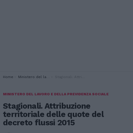
You are here:
Home
Ministero del lavoro e della previdenza sociale
Stagionali. Attribuzione territoriale delle quote del decreto flussi 2015
MINISTERO DEL LAVORO E DELLA PREVIDENZA SOCIALE
Stagionali. Attribuzione
territoriale delle quote del
decreto flussi 2015