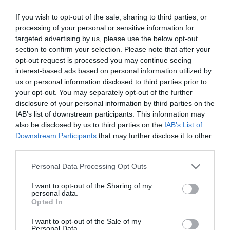
If you wish to opt-out of the sale, sharing to third parties, or
processing of your personal or sensitive information for
Leggi la circolare
targeted advertising by us, please use the below opt-out
section to confirm your selection. Please note that after your
DECRETO FLUSSI
opt-out request is processed you may continue seeing
interest-based ads based on personal information utilized by
us or personal information disclosed to third parties prior to
Articolo precedente
Vedi
your opt-out. You may separately opt-out of the further
di
Volontariato. Oltre 40 mila associazioni in
più
disclosure of your personal information by third parties on the
corsa per il 5 per mille
IAB’s list of downstream participants. This information may
Articolo seguente
also be disclosed by us to third parties on the
IAB’s List of
Lavoratori stagionali. Distribuiti gli ingressi
Downstream Participants
that may further disclose it to other
tra le province, soprattutto al nord
third parties.
Personal Data Processing Opt Outs
TI POTREBBERO INTERESSARE
I want to opt-out of the Sharing of my
personal data.
ANCHE:
Opted In
I want to opt-out of the Sale of my
Personal Data.