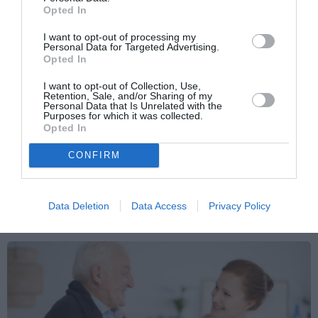
Opted In
I want to opt-out of processing my
Personal Data for Targeted Advertising.
Opted In
I want to opt-out of Collection, Use,
Retention, Sale, and/or Sharing of my
Personal Data that Is Unrelated with the
Purposes for which it was collected.
Opted In
CONFIRM
ATTUALITÀ
SPECIALE DECRETO FLUSSI
Decreto flussi e trasferimento delle
competenze sui migranti: giudici e avvocati
Data Deletion
Data Access
Privacy Policy
contro il governo