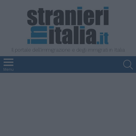
Il portale dell'immigrazione e degli immigrati in Italia
S
Menu