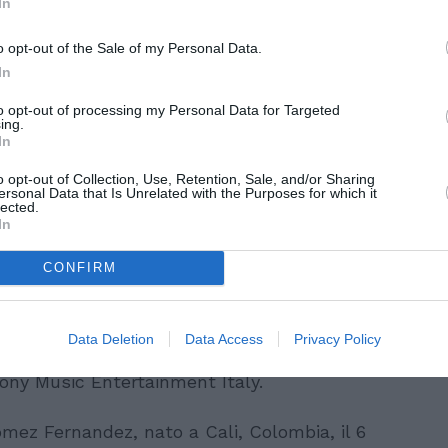
In
ingenua, che vuole a tutti i costi il lieto
 tre. Sappiamo di rischiare di ferirci, ma è
o opt-out of the Sale of my Personal Data.
 non conosce data, ora, sesso, situazione
In
mo stati “Amantes”, lo siamo o lo potremo
to opt-out of processing my Personal Data for Targeted
ing.
MISHA.
In
o opt-out of Collection, Use, Retention, Sale, and/or Sharing
SHA si è ispirato al dipinto “Les amants”
ersonal Data that Is Unrelated with the Purposes for which it
lected.
urrealista esprime con questo quadro
In
 un sentimento decisamente intenso, una
CONFIRM
 nascosto e visibile apparente. Proprio come
Data Deletion
Data Access
Privacy Policy
io su URBANA LATIN, una divisione di
Sony Music Entertainment Italy.
ómez Fernandez, nato a Cali, Colombia, il 6