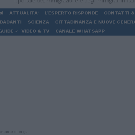
Il portale dell'immigrazione e degli immigrati in Ital
si
ATTUALITA’
L’ESPERTO RISPONDE
CONTATTI &
 BADANTI
SCIENZA
CITTADINANZA E NUOVE GENER
GUIDE
VIDEO & TV
CANALE WHATSAPP
la Sony Music Italy e debutta con “Amantes”