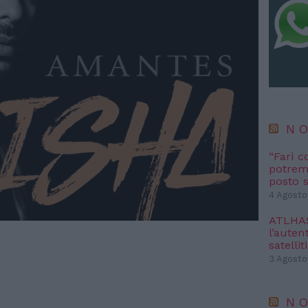
NO
“Fari c
potremm
posto s
4 Agosto
ATLHAS 
l’autent
satelliti
3 Agosto
NO