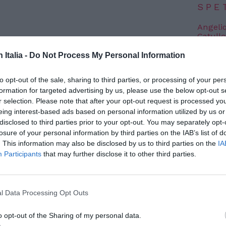
SPE
Angeli
Catullo
4 Agosto
n Italia -
Do Not Process My Personal Information
Dionisi
Laura M
to opt-out of the sale, sharing to third parties, or processing of your per
con i 
formation for targeted advertising by us, please use the below opt-out s
4 Agosto
r selection. Please note that after your opt-out request is processed y
lento del poliedrico cantante, compositore
eing interest-based ads based on personal information utilized by us or
 Gómez Fernandez, in arte EMISHA, emerge
disclosed to third parties prior to your opt-out. You may separately opt-
Photosh
losure of your personal information by third parties on the IAB’s list of
la sua sfrenata passione per la musica.
. This information may also be disclosed by us to third parties on the
IA
Participants
that may further disclose it to other third parties.
lo di debutto “AMANTES”, dove coniuga un
ipicamente pop che fanno risaltare la sua
 di canto.
l Data Processing Opt Outs
o opt-out of the Sharing of my personal data.
cconta dell’altra faccia dell’amore, della