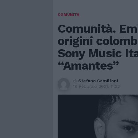
COMUNITÀ
Comunità. Emi
origini colomb
Sony Music Ita
“Amantes”
di
Stefano Camilloni
18 Febbraio 2021, 11:22