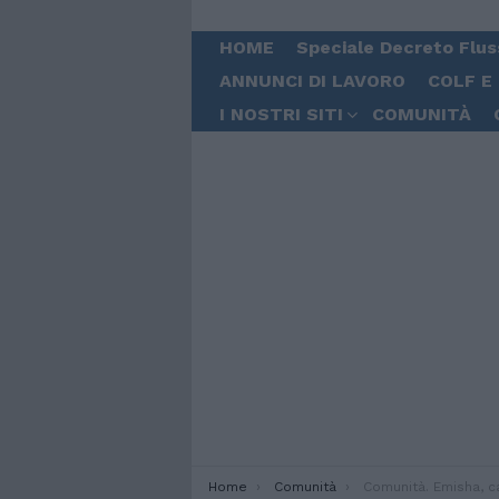
HOME
Speciale Decreto Flus
ANNUNCI DI LAVORO
COLF E
I NOSTRI SITI
COMUNITÀ
You are here:
Home
Comunità
Comunità. Emisha, cantante di origini colombiane firma con 