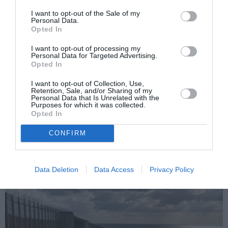
I want to opt-out of the Sale of my
Personal Data.
Opted In
I want to opt-out of processing my
Personal Data for Targeted Advertising.
Opted In
I want to opt-out of Collection, Use,
Retention, Sale, and/or Sharing of my
Personal Data that Is Unrelated with the
Purposes for which it was collected.
Opted In
ATTUALITÀ
CONFIRM
Tratta e grave sfruttamento, 36 milioni per
rafforzare assistenza e integrazione delle
vittime
Data Deletion
Data Access
Privacy Policy