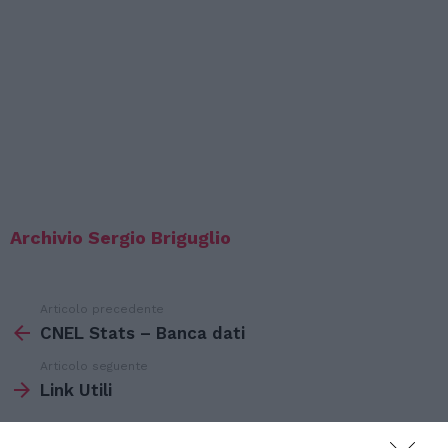
Archivio Sergio Briguglio
Articolo precedente
Vedi
di
CNEL Stats – Banca dati
più
Articolo seguente
Link Utili