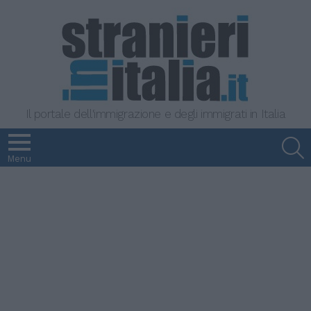
Il portale dell'immigrazione e degli immigrati in Italia
S
Menu