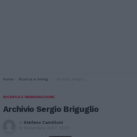
You are here:
Home
Ricerca e Immigrazione
Archivio Sergio Briguglio
RICERCA E IMMIGRAZIONE
Archivio Sergio Briguglio
di
Stefano Camilloni
12 Novembre 2007, 12:07