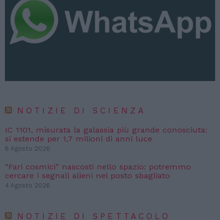
NOTIZIE DI SCIENZA
IC 1101, misurata la galassia più grande conosciuta:
si estende per 1,7 milioni di anni luce
6 Agosto 2026
“Fari cosmici” nascosti nello spazio: potremmo
cercare i segnali alieni nel posto sbagliato
4 Agosto 2026
NOTIZIE DI SPETTACOLO