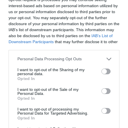
interest-based ads based on personal information utilized by
Possono chiedere il Sia i cittadini
italiani o
us or personal information disclosed to third parties prior to
comunitari
e i loro familiari titolari del diritto di
your opt-out. You may separately opt-out of the further
disclosure of your personal information by third parties on the
soggiorno o del diritto di soggiorno permanente,
IAB’s list of downstream participants. This information may
oppure i cittadini
extracomunitari
, ma solo se
also be disclosed by us to third parties on the
IAB’s List of
Downstream Participants
that may further disclose it to other
hanno il permesso di soggiorno CE per
third parties.
soggiornanti di lungo periodo, la cosiddetta
Personal Data Processing Opt Outs
carta di soggiorno
. È inoltre indispensabile
essere residenti in Italia da
almeno due anni.
I want to opt-out of the Sharing of my
personal data.
Opted In
Il requisito della carta di soggiorno
taglierà fuori
I want to opt-out of the Sale of my
molti cittadini stranieri
che hanno in tasca un
Personal Data.
Opted In
“semplice”
permesso valido per lavorare
(lavoro, famiglia, attesa occupazione…)
.
Eppure,
I want to opt-out of processing my
Personal Data for Targeted Advertising.
secondo la normativa europea, queste categorie
Opted In
dovrebbero poter accedere in Italia alle