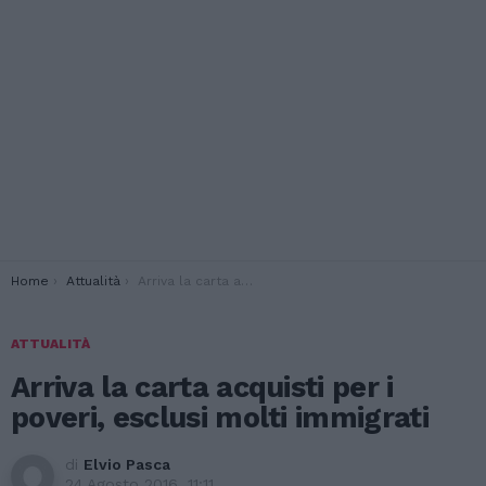
You are here:
Home
Attualità
Arriva la carta acquisti per i poveri, esclusi molti immigrati
ATTUALITÀ
Arriva la carta acquisti per i
poveri, esclusi molti immigrati
di
Elvio Pasca
24 Agosto 2016, 11:11