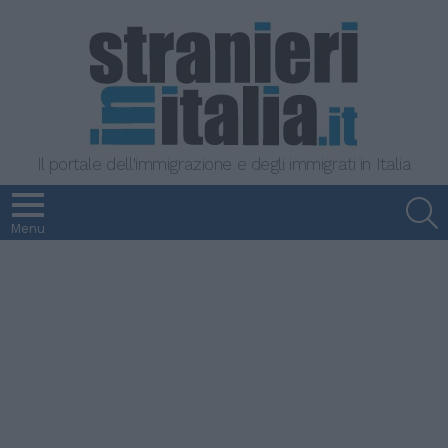
Il portale dell'immigrazione e degli immigrati in Italia
S
Menu