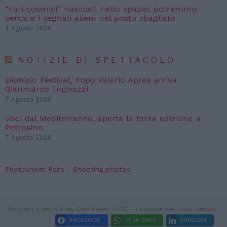
“Fari cosmici” nascosti nello spazio: potremmo
cercare i segnali alieni nel posto sbagliato
4 Agosto 2026
NOTIZIE DI SPETTACOLO
Dionisio Festival, dopo Valerio Aprea arriva
Gianmarco Tognazzi
7 Agosto 2026
Voci dal Mediterraneo, aperta la terza edizione a
Petrosino
7 Agosto 2026
Photoshoot Paris - Shooting photos
Stranieri in Italia © My Own Media 2026 - Il portale dei nuovi cittadini.
FACEBOOK
WHATSAPP
LINKEDIN
PRIVACY POLICY