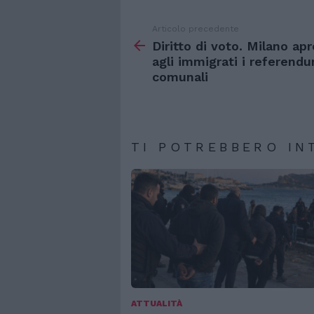
Articolo precedente
Vedi
di
Diritto di voto. Milano apr
più
agli immigrati i referend
comunali
TI POTREBBERO IN
ATTUALITÀ