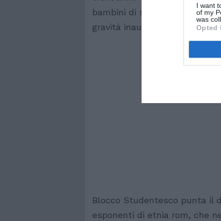
I want t
bambini di scuole elementari 
of my P
was col
gravità inaudita”.
Opted 
Blocco Studentesco punta il di
esponenti di etnia rom, che ne