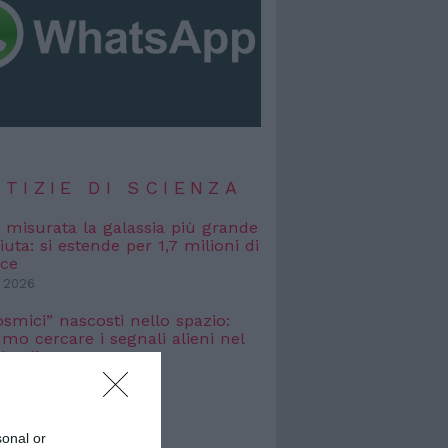
TIZIE DI SCIENZA
, misurata la galassia più grande
uta: si estende per 1,7 milioni di
uce
 2026
osmici” nascosti nello spazio:
o cercare i segnali alieni nel
bagliato
 2026
TIZIE DI
sonal or