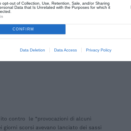
o opt-out of Collection, Use, Retention, Sale, and/or Sharing
e medie di andare a scuola. Un fatto di una
ersonal Data that Is Unrelated with the Purposes for which it
lected.
In
CONFIRM
Data Deletion
Data Access
Privacy Policy
to contro le “provocazioni di alcuni
i giorni scorsi avevano lanciato dei sassi