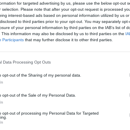
otuti uscire". Blocco
formation for targeted advertising by us, please use the below opt-out s
SPE
r selection. Please note that after your opt-out request is processed y
e provocazioni dei
20mila
eing interest-based ads based on personal information utilized by us or
Aperys
disclosed to third parties prior to your opt-out. You may separately opt-
6 Agosto
losure of your personal information by third parties on the IAB’s list of
. This information may also be disclosed by us to third parties on the
IA
ntinaia di esponenti del Blocco
Grande
Participants
that may further disclose it to other third parties.
Festiva
l movimento di estrema destra Casa Pound,
6 Agosto
 davanti al campo nomadi di via Cesare
lenze dei rom, alcuni italiani non si
l Data Processing Opt Outs
Photosh
grosso striscione. Di fatto, hanno stretto il
o opt-out of the Sharing of my personal data.
In
Eureka, impegnata in vari progetti, anche
o opt-out of the Sale of my Personal Data.
coli rom, i manifestanti “hanno impedito a
In
eando anche una situazione di panico e
to opt-out of processing my Personal Data for Targeted
ing.
 duecento persone, esiste da oltre
In
este persone è stato impedito a circa 90