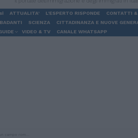
Il portale dell'immigrazione e degli immigrati in Ital
si
ATTUALITA’
L’ESPERTO RISPONDE
CONTATTI &
 BADANTI
SCIENZA
CITTADINANZA E NUOVE GENER
GUIDE
VIDEO & TV
CANALE WHATSAPP
e ai bimbi di andare a scuola