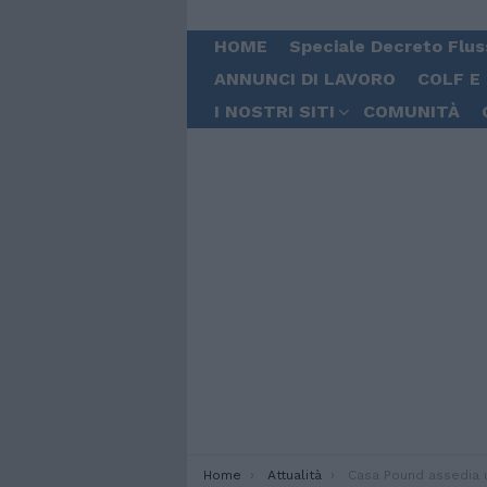
HOME
Speciale Decreto Flus
ANNUNCI DI LAVORO
COLF E
I NOSTRI SITI
COMUNITÀ
You are here:
Home
Attualità
Casa Pound assedia un campo rom e impedisc