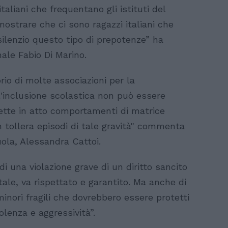
 italiani che frequentano gli istituti del
mostrare che ci sono ragazzi italiani che
silenzio questo tipo di prepotenze” ha
nale Fabio Di Marino.
orio di molte associazioni per la
l'inclusione scolastica non può essere
tte in atto comportamenti di matrice
 tollera episodi di tale gravità" commenta
uola, Alessandra Cattoi.
di una violazione grave di un diritto sancito
ale, va rispettato e garantito. Ma anche di
minori fragili che dovrebbero essere protetti
olenza e aggressività”.