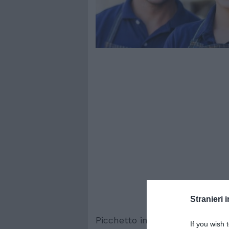
Stranieri i
Picchetto in via Lombroso a R
If you wish 