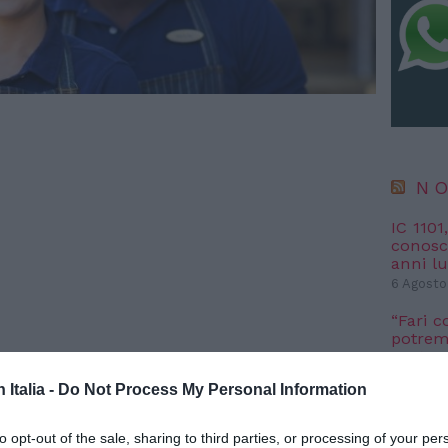
NO
IC 1101
conosci
anni l
6 Agosto
“Fari c
potremm
posto s
4 Agosto
n Italia -
Do Not Process My Personal Information
oma. " 90 alunni di scuole
NO
to opt-out of the sale, sharing to third parties, or processing of your per