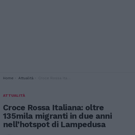
You are here:
Home
Attualità
Croce Rossa Italiana: oltre 135mila migranti in due anni nell’hotspot di Lampedusa
ATTUALITÀ
Croce Rossa Italiana: oltre
135mila migranti in due anni
nell’hotspot di Lampedusa