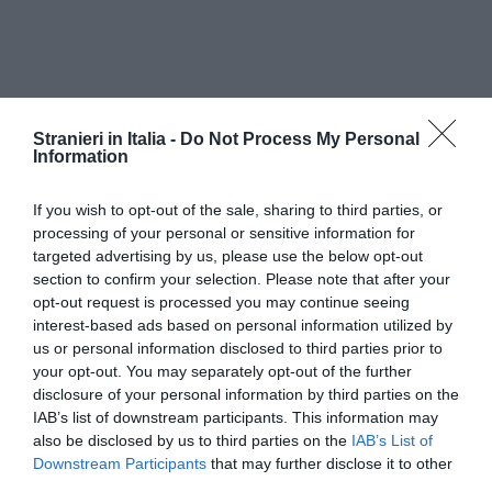
Stranieri in Italia -
Do Not Process My Personal
Information
If you wish to opt-out of the sale, sharing to third parties, or
processing of your personal or sensitive information for
targeted advertising by us, please use the below opt-out
section to confirm your selection. Please note that after your
opt-out request is processed you may continue seeing
interest-based ads based on personal information utilized by
us or personal information disclosed to third parties prior to
your opt-out. You may separately opt-out of the further
L’impegno della Croce Rossa Italiana non si
disclosure of your personal information by third parties on the
IAB’s list of downstream participants. This information may
limita a Lampedusa, ma si estende a tutti i porti
also be disclosed by us to third parties on the
IAB’s List of
del Paese, dove ogni giorno il personale e i
Downstream Participants
that may further disclose it to other
third parties.