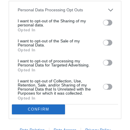
volontari continuano a operare per garantire
un’
accoglienza dignitosa e sicura
. “
La regola
Personal Data Processing Opt Outs
dell’Umanità
– conclude Valastro –
impone
I want to opt-out of the Sharing of my
personal data.
rispetto, solidarietà e comprensione nei
Opted In
confronti di chi ha bisogno di aiuto
, e noi la
I want to opt-out of the Sale of my
pratichiamo con gesti semplici ed efficaci.”
Personal Data.
Opted In
Nel contesto di una crisi migratoria che non
I want to opt-out of processing my
Personal Data for Targeted Advertising.
accenna a diminuire, l’intervento della Croce
Opted In
Rossa Italiana si conferma una testimonianza di
I want to opt-out of Collection, Use,
solidarietà concreta e di umanità che, nelle
Retention, Sale, and/or Sharing of my
Personal Data that Is Unrelated with the
difficoltà di ogni sbarco, fa la differenza per
Purposes for which it was collected.
Opted In
migliaia di persone alla ricerca di un futuro
CONFIRM
migliore.
Data Deletion
Data Access
Privacy Policy