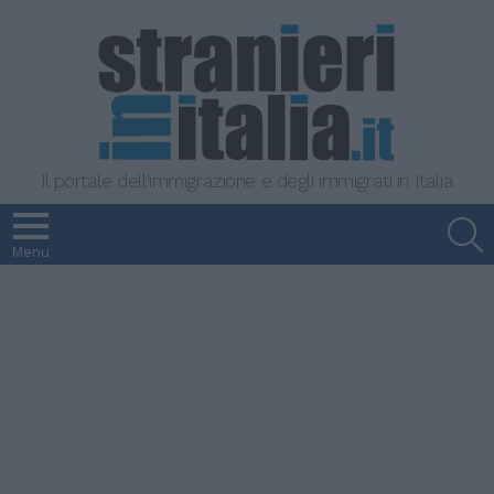
Il portale dell'immigrazione e degli immigrati in Italia
S
Menu