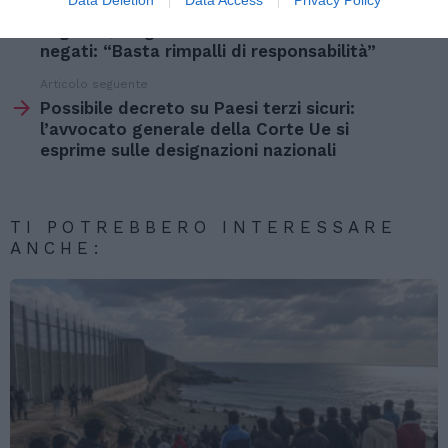
Articolo precedente
Vedi
di
Migranti, tragedie in mare e diritti umani
più
negati: “Basta rimpalli di responsabilità”
Articolo seguente
Possibile decreto su Paesi terzi sicuri:
l’avvocato generale della Corte Ue si
esprime sulle designazioni nazionali
TI POTREBBERO INTERESSARE
ANCHE: