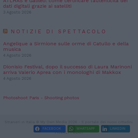
ATLHAS e Galileo: come certificare l’autenticità dei
dati digitali grazie ai satelliti
3 Agosto 2026
NOTIZIE DI SPETTACOLO
Angelique a Sirmione sulle orme di Catullo e della
musica
4 Agosto 2026
Dionisio Festival, dopo il successo di Laura Marinoni
arriva Valerio Aprea con i monologhi di Makkox
4 Agosto 2026
Photoshoot Paris - Shooting photos
Stranieri in Italia © My Own Media 2026 - Il portale dei nuovi cittadini.
FACEBOOK
WHATSAPP
LINKEDIN
PRIVACY POLICY