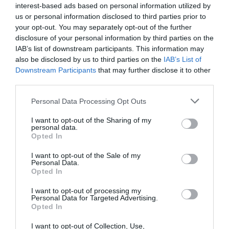
interest-based ads based on personal information utilized by
us or personal information disclosed to third parties prior to
your opt-out. You may separately opt-out of the further
disclosure of your personal information by third parties on the
IAB’s list of downstream participants. This information may
also be disclosed by us to third parties on the
IAB’s List of
La vicenda mette in evidenza uno dei punti più
Downstream Participants
that may further disclose it to other
delicati nella gestione dei flussi migratori per
third parties.
lavoro: la vulnerabilità di chi cerca un ingresso
Personal Data Processing Opt Outs
regolare e può diventare facile preda di
I want to opt-out of the Sharing of my
intermediari senza scrupoli. Il decreto flussi,
personal data.
Opted In
pensato per rispondere alla domanda di
manodopera e favorire percorsi legali, rischia così
I want to opt-out of the Sale of my
Personal Data.
di essere aggirato da sistemi fraudolenti che
Opted In
trasformano una promessa di integrazione in una
I want to opt-out of processing my
Personal Data for Targeted Advertising.
nuova forma di sfruttamento.
Opted In
Per questo, oltre ai controlli sulle imprese,
I want to opt-out of Collection, Use,