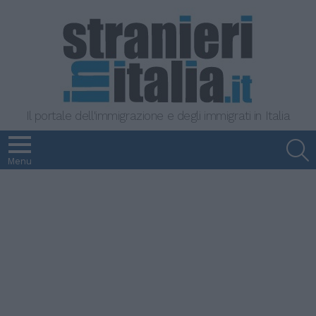
Il portale dell'immigrazione e degli immigrati in Italia
S
Menu