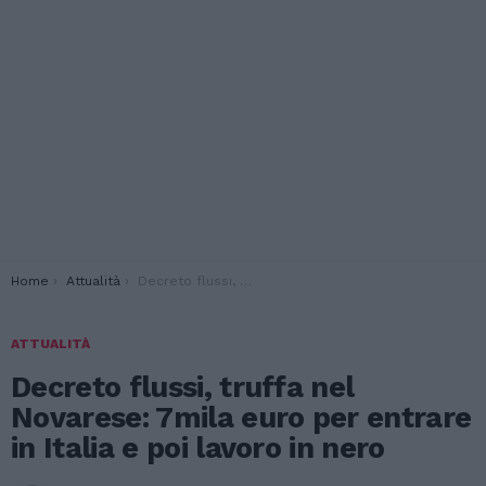
You are here:
Home
Attualità
Decreto flussi, truffa nel Novarese: 7mila euro per entrare in Italia e poi lavoro in nero
ATTUALITÀ
Decreto flussi, truffa nel
Novarese: 7mila euro per entrare
in Italia e poi lavoro in nero