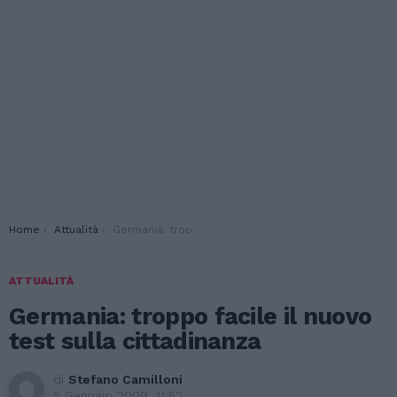
You are here:
Home
Attualità
Germania: troppo facile il nuovo test sulla cittadinanza
ATTUALITÀ
Germania: troppo facile il nuovo
test sulla cittadinanza
di
Stefano Camilloni
5 Gennaio 2009, 11:52