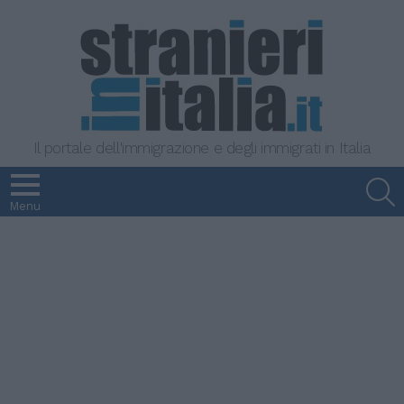
Il portale dell'immigrazione e degli immigrati in Italia
S
Menu