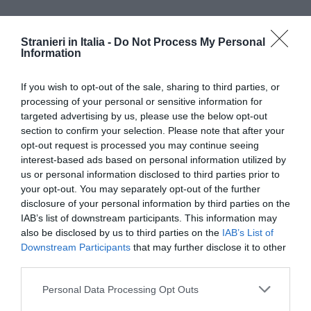
Stranieri in Italia -
Do Not Process My Personal
Information
If you wish to opt-out of the sale, sharing to third parties, or
processing of your personal or sensitive information for
targeted advertising by us, please use the below opt-out
section to confirm your selection. Please note that after your
opt-out request is processed you may continue seeing
interest-based ads based on personal information utilized by
Precedentemente un test simile veniva richiesta
us or personal information disclosed to third parties prior to
solo da due regioni su 16, il Baden-Wuerttemberg
your opt-out. You may separately opt-out of the further
e l’Assia.
disclosure of your personal information by third parties on the
IAB’s list of downstream participants. This information may
also be disclosed by us to third parties on the
IAB’s List of
Downstream Participants
that may further disclose it to other
Articolo precedente
Vedi
third parties.
di
Roma, un presepe in ricordo di Dorina e
più
Christian
Personal Data Processing Opt Outs
Articolo seguente