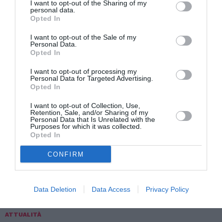
I want to opt-out of the Sharing of my
Ordine medici di Udine: “Garantire cure ai
personal data.
Opted In
clandestini”
I want to opt-out of the Sale of my
Personal Data.
Opted In
TI POTREBBERO INTERESSARE
ANCHE:
I want to opt-out of processing my
Personal Data for Targeted Advertising.
Opted In
I want to opt-out of Collection, Use,
Retention, Sale, and/or Sharing of my
Personal Data that Is Unrelated with the
Purposes for which it was collected.
Opted In
CONFIRM
Data Deletion
Data Access
Privacy Policy
ATTUALITÀ