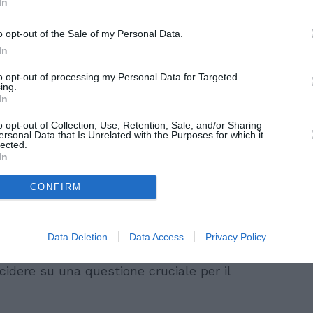
In
l futuro
o opt-out of the Sale of my Personal Data.
ssibile dalla Corte Costituzionale,
In
i più significative nel panorama politico e
to opt-out of processing my Personal Data for Targeted
nza non è solo uno status giuridico, ma
ing.
In
za e inclusione. Ridurre il requisito di
e incentivare l’integrazione degli stranieri,
o opt-out of Collection, Use, Retention, Sale, and/or Sharing
ersonal Data that Is Unrelated with the Purposes for which it
una società sempre più multiculturale.
lected.
In
CONFIRM
iamati alle urne tra aprile e giugno 2025 per
ta esatta del referendum sarà annunciata
Data Deletion
Data Access
Privacy Policy
sto appuntamento elettorale offrirà
ecidere su una questione cruciale per il