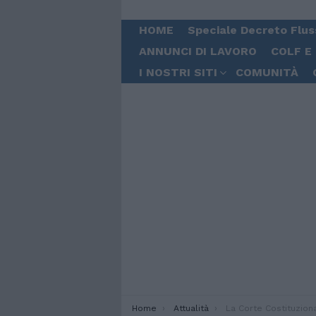
HOME
Speciale Decreto Flus
ANNUNCI DI LAVORO
COLF E
I NOSTRI SITI
COMUNITÀ
You are here:
Home
Attualità
La Corte Costituzionale approva il referendum sulla cittadinanza: ve