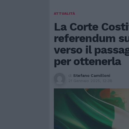
ATTUALITÀ
La Corte Costi
referendum sul
verso il passa
per ottenerla
di
Stefano Camilloni
21 Gennaio 2025, 12:38