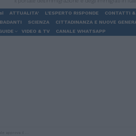
Il portale dell'immigrazione e degli immigrati in Ital
si
ATTUALITA’
L’ESPERTO RISPONDE
CONTATTI &
 BADANTI
SCIENZA
CITTADINANZA E NUOVE GENER
GUIDE
VIDEO & TV
CANALE WHATSAPP
rso il passaggio da 10 a 5 anni per ottenerla