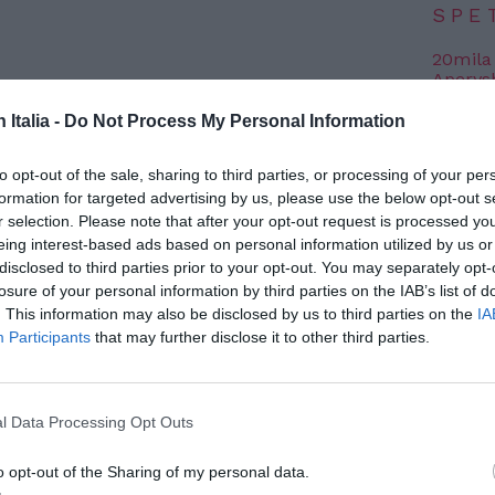
SPE
20mila
Aperys
6 Agosto
n Italia -
Do Not Process My Personal Information
Grande
Festiva
te Costituzionale ha dato il via libera al
to opt-out of the sale, sharing to third parties, or processing of your per
6 Agosto
formation for targeted advertising by us, please use the below opt-out s
one di ridurre da dieci a cinque anni il
r selection. Please note that after your opt-out request is processed y
 Italia necessario per gli stranieri extra UE
eing interest-based ads based on personal information utilized by us or
Photosh
enere la cittadinanza italiana.
disclosed to third parties prior to your opt-out. You may separately opt-
losure of your personal information by third parties on the IAB’s list of
. This information may also be disclosed by us to third parties on the
IA
so importante nel dibattito pubblico sulla
Participants
that may further disclose it to other third parties.
nni divide l’opinione pubblica e le forze
tadini, la modifica dimezzerebbe il periodo
icando l’iter per molti stranieri che
l Data Processing Opt Outs
te nella società italiana.
o opt-out of the Sharing of my personal data.