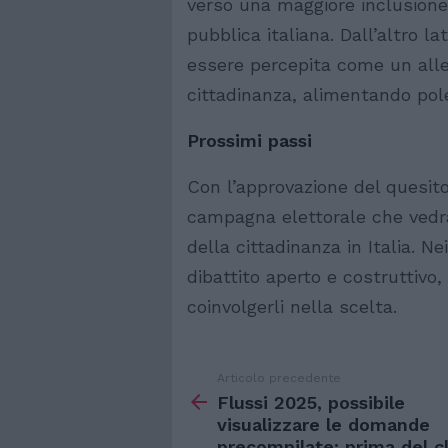
verso una maggiore inclusione 
pubblica italiana. Dall’altro l
essere percepita come un alle
cittadinanza, alimentando pole
Prossimi passi
Con l’approvazione del quesito
campagna elettorale che vedrà 
della cittadinanza in Italia. 
dibattito aperto e costruttivo, 
coinvolgerli nella scelta.
Articolo precedente
Vedi
di
Flussi 2025, possibile
più
visualizzare le domande
precompilate: prima del c