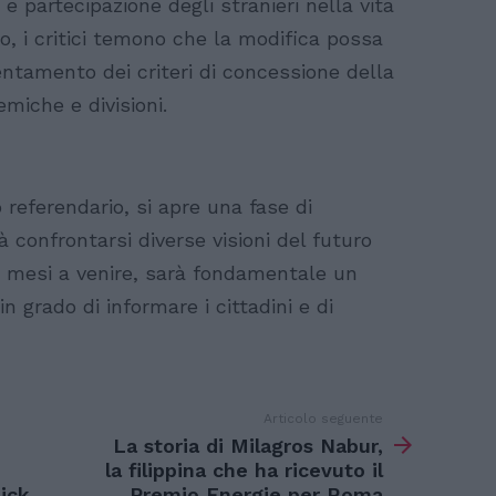
e partecipazione degli stranieri nella vita
ato, i critici temono che la modifica possa
ntamento dei criteri di concessione della
miche e divisioni.
 referendario, si apre una fase di
confrontarsi diverse visioni del futuro
Nei mesi a venire, sarà fondamentale un
in grado di informare i cittadini e di
Articolo seguente
La storia di Milagros Nabur,
la filippina che ha ricevuto il
lick
Premio Energie per Roma