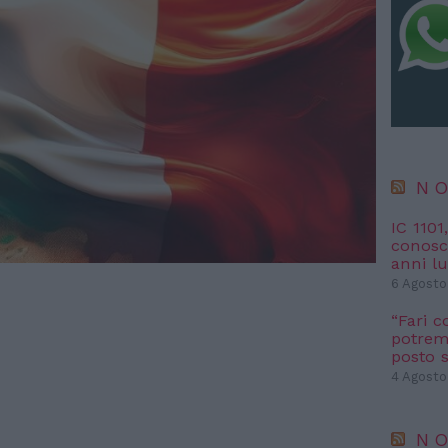
NO
IC 1101
conosci
anni l
6 Agosto
“Fari c
potremm
posto s
4 Agosto
NO