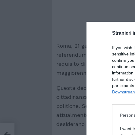
Stranieri i
Roma, 21 gennaio 2025 – La Cor
If you wish 
sensitive in
referendum abrogativo che prop
confirm you
requisito di residenza legale in
continue se
maggiorenni che desiderano ott
information 
further disc
participants
Questa decisione segna un pas
Downstream 
cittadinanza, un tema che da a
politiche. Se approvata dai cit
attualmente richiesto, semplif
Persona
desiderano integrarsi pienamen
 le
I want t
l