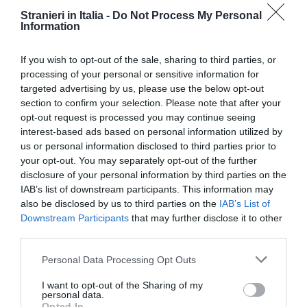
L’Europa non può “deturparsi” per diventare
Stranieri in Italia -
Do Not Process My Personal
Information
meno attraente, piuttosto “
aggiorni le proprie
regole per fronteggiare un fenomeno che è
If you wish to opt-out of the sale, sharing to third parties, or
diverso, per natura ed entità, rispetto al
processing of your personal or sensitive information for
targeted advertising by us, please use the below opt-out
momento in cui le regole sull’asilo furono scritte.
section to confirm your selection. Please note that after your
Gli
accordi di Dublino
fotografano una realtà un
opt-out request is processed you may continue seeing
passato che non c’è più. Per questo sono
interest-based ads based on personal information utilized by
us or personal information disclosed to third parties prior to
superati: superati dalla realtà che è un giudice
your opt-out. You may separately opt-out of the further
inflessibile”.
disclosure of your personal information by third parties on the
IAB’s list of downstream participants. This information may
also be disclosed by us to third parties on the
IAB’s List of
Servono “regole improntate a principi di
umanità
Downstream Participants
that may further disclose it to other
e sicurezza
, di solidarietà e responsabilità” e
third parties.
comunque adeguate alla realtà nuova che
Personal Data Processing Opt Outs
abbiamo di fronte”. La scelta, ha sottolineato il
I want to opt-out of the Sharing of my
presidente italiano, è tra “un’Unione che
personal data.
Opted In