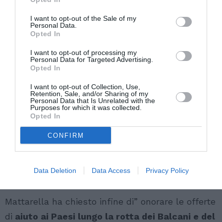
affronta i fenomeni cercando di regolarli
e
un’Europa che subisce gli eventi senza essere
I want to opt-out of the Sale of my
Personal Data.
capace di governarli, con il conseguente
Opted In
aumento degli squilibri interni e della sfiducia
I want to opt-out of processing my
Personal Data for Targeted Advertising.
tra i Paesi membri”.
Opted In
In pieno allarme terrorismo, i valori dell’Europa
I want to opt-out of Collection, Use,
Retention, Sale, and/or Sharing of my
Personal Data that Is Unrelated with the
potranno riscuotere “
riconoscenza e
Purposes for which it was collected.
ammirazione
anche per l’accoglienza e l’aiuto
Opted In
prestato a chi è in difficoltà”. Un messaggio
CONFIRM
importante, anche per
“fiaccare la propaganda
di odio
e di morte seminata dal terrorismo
Data Deletion
Data Access
Privacy Policy
fondamentalista”.
Mattarella ha chiesto infine di” onorare le offerte
di
aiuto ai Paesi lungo la rotta dei Balcani e del