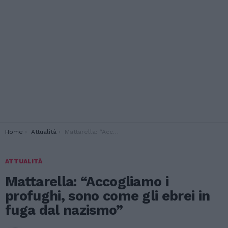
You are here:
Home
Attualità
Mattarella: “Accogliamo i profughi, sono come gli ebrei in fuga dal nazismo”
ATTUALITÀ
Mattarella: “Accogliamo i
profughi, sono come gli ebrei in
fuga dal nazismo”