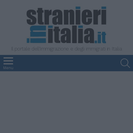
Il portale dell'immigrazione e degli immigrati in Italia
S
Menu