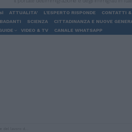
Il portale dell'immigrazione e degli immigrati in Ital
si
ATTUALITA’
L’ESPERTO RISPONDE
CONTATTI &
 BADANTI
SCIENZA
CITTADINANZA E NUOVE GENER
GUIDE
VIDEO & TV
CANALE WHATSAPP
se dalla nuova legge di bilancio