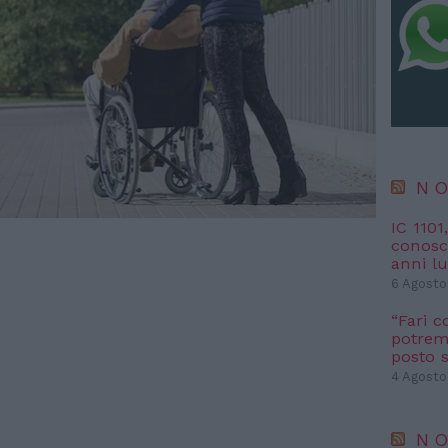
NO
IC 1101
conosci
anni l
6 Agosto
“Fari c
potremm
posto s
4 Agosto
NO