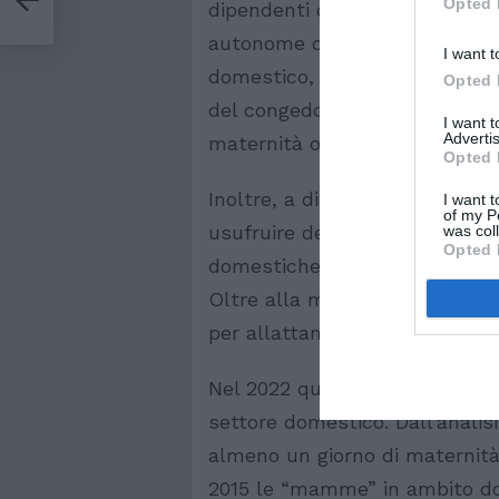
Opted 
dipendenti del lavoro domestico
autonome o precarie. Non è l’
I want t
domestico, vengono anche esc
Opted 
del congedo parentale, visto c
I want 
Advertis
maternità obbligatoria (5 mesi
Opted 
Inoltre, a differenza delle alt
I want t
of my P
usufruire della maternità senza 
was col
Opted 
domestiche devono aver accum
Oltre alla mancanza di conged
per allattamento, né al congedo
Nel 2022 questa mancanza di tu
settore domestico. Dall’analisi
almeno un giorno di maternità
2015 le “mamme” in ambito do