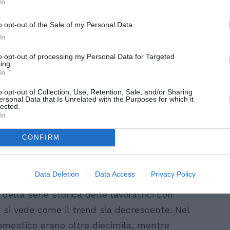
In
 e nel caso di tutte le lavoratrici
unica norma che non si applica al lavoro
o opt-out of the Sale of my Personal Data.
luse dall’aumento contributivo di un mese
In
he l’INPS paga a queste lavoratrici solo la
to opt-out of processing my Personal Data for Targeted
ing.
) e non il congedo parentale (facoltativo).
In
re lavoratrici dipendenti che possono
o opt-out of Collection, Use, Retention, Sale, and/or Sharing
ersonal Data that Is Unrelated with the Purposes for which it
particolari vincoli, le lavoratrici
lected.
In
ulato un numero minimo di contributi.
o facoltativo non hanno diritto ai permessi
CONFIRM
 per la malattia del figlio.
Data Deletion
Data Access
Privacy Policy
tele ha riguardato 5.375 lavoratrici nel
 della serie storica delle lavoratrici con
 si vede come il trend sia decrescente. Nel
mestico erano oltre diecimila, mentre