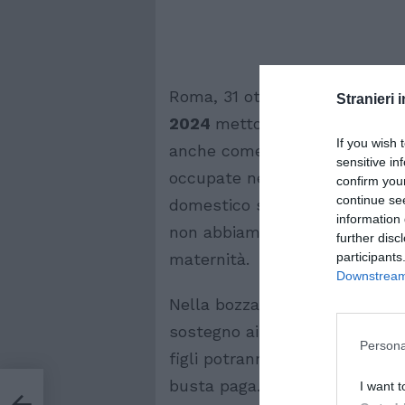
Roma, 31 ottobre 2023 – Le pri
Stranieri i
2024
mettono in luce le nuove
If you wish 
anche come questi nuovi provv
sensitive in
occupate nel lavoro domestico
confirm you
continue se
domestico sottolinea da anni
information 
non abbiamo le stesse tutele d
further disc
participants
maternità.
Downstream 
Nella bozza della legge di bila
sostegno ai nuclei con figli, 
Persona
figli potranno usufruire di un
busta paga. Misura che non pot
la
I want t
 di