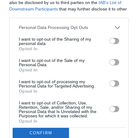
also be disclosed by us to third parties on the
IAB’s List of
Downstream Participants
that may further disclose it to other
third parties.
Personal Data Processing Opt Outs
I want to opt-out of the Sharing of my
personal data.
Opted In
I want to opt-out of the Sale of my
ATTUALITÀ
Personal Data.
Opted In
Migranti. Ceuta, nuovo allarme per il 15
agosto: sui social circolano appelli a un
I want to opt-out of processing my
ingresso di massa
Personal Data for Targeted Advertising.
Opted In
I want to opt-out of Collection, Use,
Retention, Sale, and/or Sharing of my
Personal Data that Is Unrelated with the
Purposes for which it was collected.
Opted In
CONFIRM