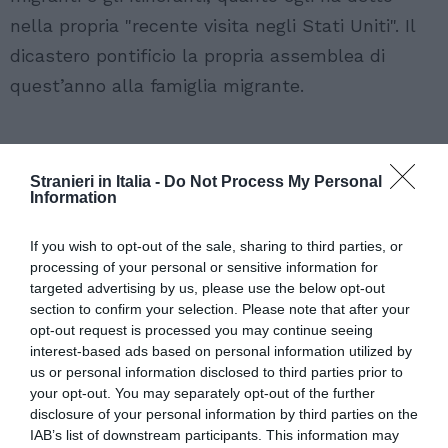
nella propria "recente visita negli Stati Uniti". Il
dicastero pontificio la propria assemblea di
quest’anno alla famiglia migrante.
Articolo precedente
Vedi
di
Osservatorio Welcome Marketing
Stranieri in Italia -
Do Not Process My Personal
Information
più
Articolo seguente
Romeno picchiato da compagno di scuola.
If you wish to opt-out of the sale, sharing to third parties, or
Razzismo o no?
processing of your personal or sensitive information for
targeted advertising by us, please use the below opt-out
section to confirm your selection. Please note that after your
opt-out request is processed you may continue seeing
TI POTREBBERO INTERESSARE
interest-based ads based on personal information utilized by
ANCHE:
us or personal information disclosed to third parties prior to
your opt-out. You may separately opt-out of the further
disclosure of your personal information by third parties on the
IAB’s list of downstream participants. This information may