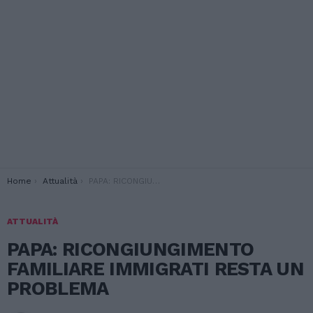
You are here:
Home
Attualità
PAPA: RICONGIUNGIMENTO FAMILIARE IMMIGRATI RESTA UN PROBLEMA
ATTUALITÀ
PAPA: RICONGIUNGIMENTO
FAMILIARE IMMIGRATI RESTA UN
PROBLEMA