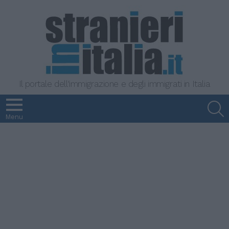
Il portale dell'immigrazione e degli immigrati in Italia
S
Menu