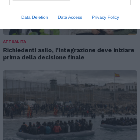
Data Deletion
Data Access
Privacy Policy
ATTUALITÀ
Richiedenti asilo, l’integrazione deve iniziare
prima della decisione finale