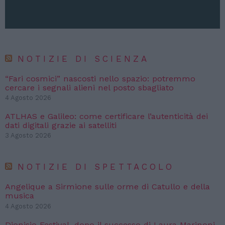
NOTIZIE DI SCIENZA
“Fari cosmici” nascosti nello spazio: potremmo
cercare i segnali alieni nel posto sbagliato
4 Agosto 2026
ATLHAS e Galileo: come certificare l’autenticità dei
dati digitali grazie ai satelliti
3 Agosto 2026
NOTIZIE DI SPETTACOLO
Angelique a Sirmione sulle orme di Catullo e della
musica
4 Agosto 2026
Dionisio Festival, dopo il successo di Laura Marinoni