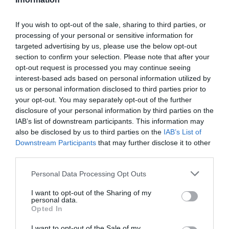
“Il discorso – ha detto Bossi – e’ molto semplice:
If you wish to opt-out of the sale, sharing to third parties, or
processing of your personal or sensitive information for
se manca la possibilita’ di offrire a queste
targeted advertising by us, please use the below opt-out
persone un’occupazione stabile si favorisce la
section to confirm your selection. Please note that after your
opt-out request is processed you may continue seeing
disgregazione sociale. Io avevo provato a dirlo
interest-based ads based on personal information utilized by
con la legge Bossi-Fini, ma per anni la sinistra
us or personal information disclosed to third parties prior to
mi ha accusato di essere un razzista. Invece
your opt-out. You may separately opt-out of the further
disclosure of your personal information by third parties on the
penso che sia una scelta di buon senso. Altro
IAB’s list of downstream participants. This information may
che razzismo”.
also be disclosed by us to third parties on the
IAB’s List of
Downstream Participants
that may further disclose it to other
third parties.
Quanto al rapporto fra il Carroccio e il Front
National aggiunge: “Quella di sposare la
Personal Data Processing Opt Outs
posizione di Marine Le Pen e’ stata una decisione
I want to opt-out of the Sharing of my
personal data.
presa da Salvini durante la campagna per le
Opted In
elezioni Europee 2014 per raccogliere il maggior
I want to opt-out of the Sale of my