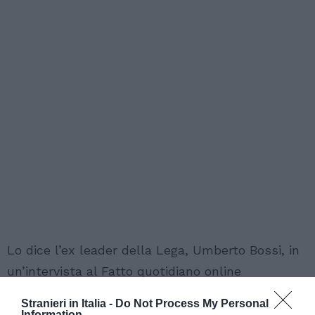
Lo dice l’ex leader della Lega, Umberto Bossi, in
un’intervista al Fatto quotidiano online
interpellato a proposito delle critiche del Front
Stranieri in Italia -
Do Not Process My Personal
National alla Lega.
Information