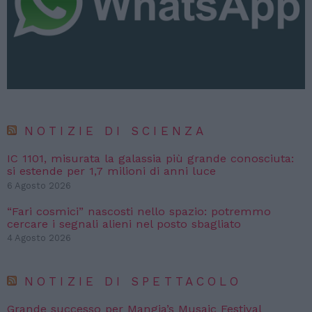
NOTIZIE DI SCIENZA
IC 1101, misurata la galassia più grande conosciuta:
si estende per 1,7 milioni di anni luce
6 Agosto 2026
“Fari cosmici” nascosti nello spazio: potremmo
cercare i segnali alieni nel posto sbagliato
4 Agosto 2026
NOTIZIE DI SPETTACOLO
Grande successo per Mangia’s Musaic Festival