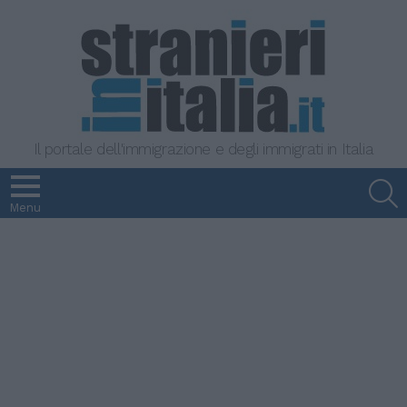
Il portale dell'immigrazione e degli immigrati in Italia
S
Menu