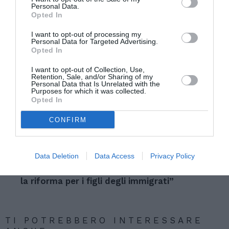
numero di voti possibili. E per portare piu’
Personal Data.
Opted In
parlamentari leghisti in Europa. Ma si sapeva che
sarebbe stata una scelta momentanea e non
I want to opt-out of processing my
Personal Data for Targeted Advertising.
duratura”. Insomma “Salvini ha fissato un
Opted In
obiettivo e lo ha raggiunto, ma alla lunga le
I want to opt-out of Collection, Use,
Retention, Sale, and/or Sharing of my
contraddizioni emergono”.
Personal Data that Is Unrelated with the
Purposes for which it was collected.
Opted In
Articolo precedente
Vedi
CONFIRM
di
Renzi: “Chi dice immigrati come terroristi
più
da’ misera illusione”
Data Deletion
Data Access
Privacy Policy
Articolo seguente
Cittadinanza italiana. “Avanti in Senato con
la riforma per i figli degli immigrati”
TI POTREBBERO INTERESSARE