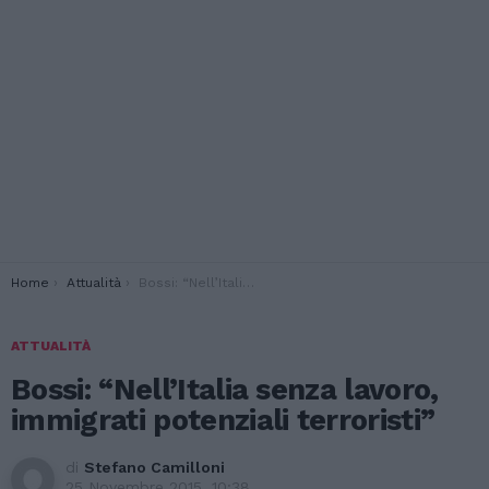
You are here:
Home
Attualità
Bossi: “Nell’Italia senza lavoro, immigrati potenziali terroristi”
ATTUALITÀ
Bossi: “Nell’Italia senza lavoro,
immigrati potenziali terroristi”
di
Stefano Camilloni
25 Novembre 2015, 10:38