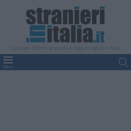
Il portale dell'immigrazione e degli immigrati in Italia
S
Menu