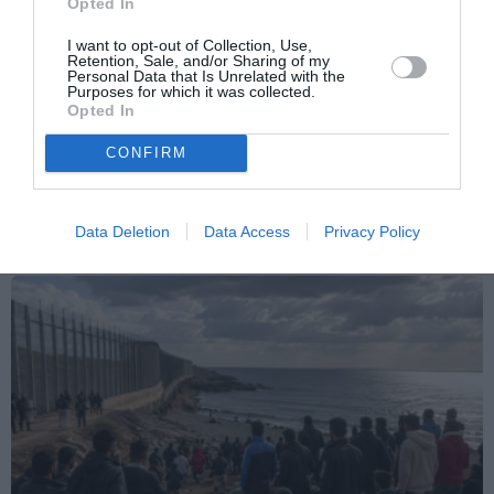
Opted In
Articolo precedente
Vedi
I want to opt-out of Collection, Use,
di
Samosa, il calzone dell’India
Retention, Sale, and/or Sharing of my
più
Personal Data that Is Unrelated with the
Articolo seguente
Purposes for which it was collected.
IMMIGRAZIONE: VU CUMPRA’; PROVINCIA,
Opted In
PER TURISTI E’ SERVIZIO
CONFIRM
TI POTREBBERO INTERESSARE
Data Deletion
Data Access
Privacy Policy
ANCHE: