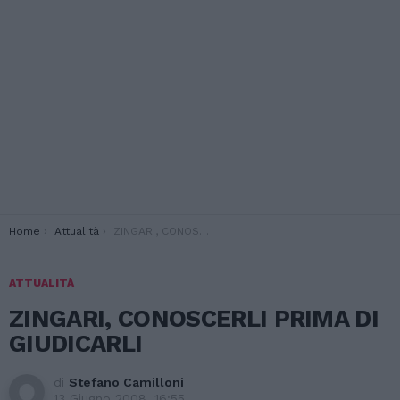
You are here:
Home
Attualità
ZINGARI, CONOSCERLI PRIMA DI GIUDICARLI
ATTUALITÀ
ZINGARI, CONOSCERLI PRIMA DI
GIUDICARLI
di
Stefano Camilloni
13 Giugno 2008, 16:55