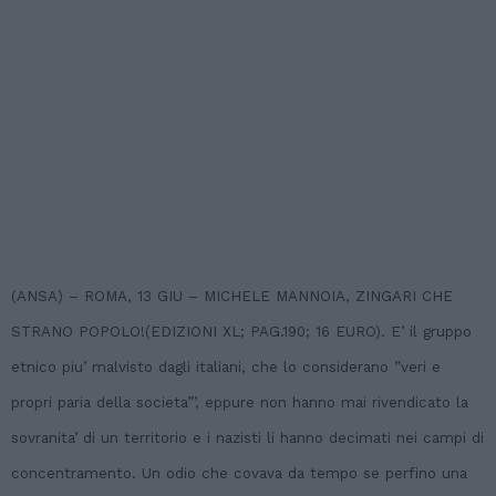
(ANSA) – ROMA, 13 GIU – MICHELE MANNOIA, ZINGARI CHE
STRANO POPOLO!(EDIZIONI XL; PAG.190; 16 EURO). E’ il gruppo
etnico piu’ malvisto dagli italiani, che lo considerano ”veri e
propri paria della societa”’, eppure non hanno mai rivendicato la
sovranita’ di un territorio e i nazisti li hanno decimati nei campi di
concentramento. Un odio che covava da tempo se perfino una