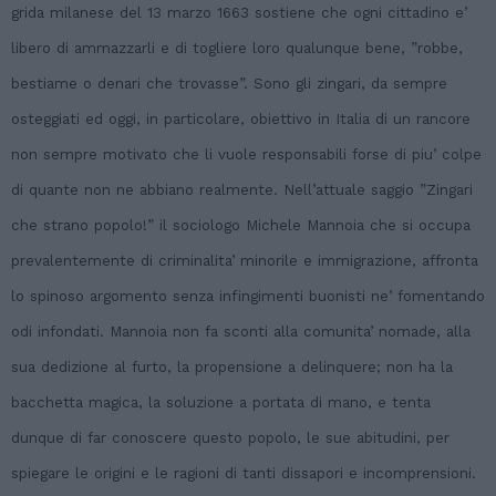
grida milanese del 13 marzo 1663 sostiene che ogni cittadino e’
libero di ammazzarli e di togliere loro qualunque bene, ”robbe,
bestiame o denari che trovasse”. Sono gli zingari, da sempre
osteggiati ed oggi, in particolare, obiettivo in Italia di un rancore
non sempre motivato che li vuole responsabili forse di piu’ colpe
di quante non ne abbiano realmente. Nell’attuale saggio ”Zingari
che strano popolo!” il sociologo Michele Mannoia che si occupa
prevalentemente di criminalita’ minorile e immigrazione, affronta
lo spinoso argomento senza infingimenti buonisti ne’ fomentando
odi infondati. Mannoia non fa sconti alla comunita’ nomade, alla
sua dedizione al furto, la propensione a delinquere; non ha la
bacchetta magica, la soluzione a portata di mano, e tenta
dunque di far conoscere questo popolo, le sue abitudini, per
spiegare le origini e le ragioni di tanti dissapori e incomprensioni.