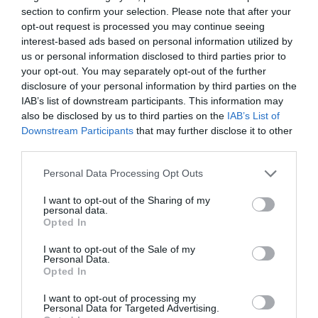
vuole sapere di integrarsi, di cambiare la tradizione orale, di
section to confirm your selection. Please note that after your
opt-out request is processed you may continue seeing
accettare regole che non siano le proprie, che e’ insomma
interest-based ads based on personal information utilized by
immutabile, identica a se stessa da quando fece la sua
us or personal information disclosed to third parties prior to
your opt-out. You may separately opt-out of the further
apparizione in Europa, nel 1400, proveniente dall’India.
disclosure of your personal information by third parties on the
Quest’amore per la liberta’ assoluta indifferente al contesto
IAB’s list of downstream participants. This information may
also be disclosed by us to third parties on the
IAB’s List of
sociale dove si risiede, l’inutilita’ delle sanzioni (il carcere per un
Downstream Participants
that may further disclose it to other
Rom e’ un incidente di percorso e in alcuni casi anche una
third parties.
decorazione sul campo), che nel ‘manghel’ (elemosina) ha l’unica
Personal Data Processing Opt Outs
attivita’, ha penalizzato gli ‘atziganoi’, come venivano chiamati,
I want to opt-out of the Sharing of my
personal data.
che ancora non si sono guadagnati lo status di minoranza. Oggi i
Opted In
Rom in Europa, siano essi Korakane’ (musulmani), Dasikane’
I want to opt-out of the Sale of my
(ortodossi), Harvati,Cergari o rumeni, i Viaggianti, i Sinti, i
Personal Data.
Opted In
Camminanti sono circa nove milioni. (ANSA).
I want to opt-out of processing my
Personal Data for Targeted Advertising.