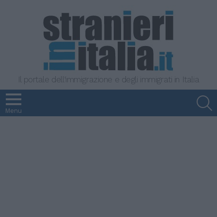
Il portale dell'immigrazione e degli immigrati in Italia
S
Menu