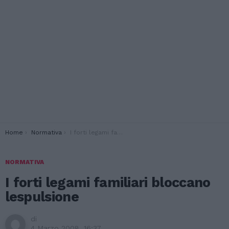
You are here:
Home
Normativa
I forti legami familiari bloccano lespulsione
NORMATIVA
I forti legami familiari bloccano
lespulsione
di
4 Marzo 2008, 16:37