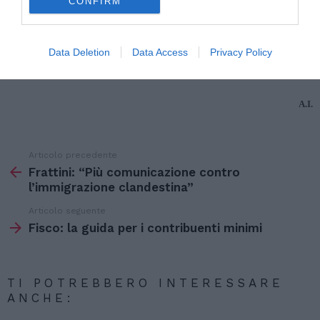
CONFIRM
assistito avrebbe dovuto tornare in Albania,
lasciando qui moglie e figli”.
Data Deletion
Data Access
Privacy Policy
Scarica il verbale dell’udienza
A.I.
Articolo precedente
Vedi
di
Frattini: “Più comunicazione contro
più
l’immigrazione clandestina”
Articolo seguente
Fisco: la guida per i contribuenti minimi
TI POTREBBERO INTERESSARE
ANCHE: