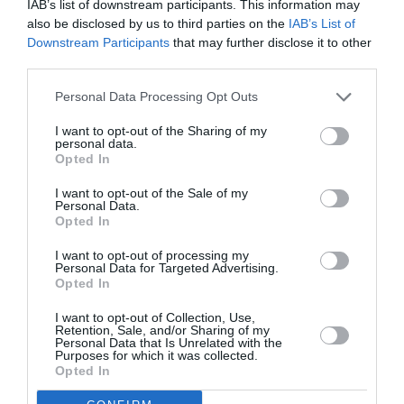
IAB’s list of downstream participants. This information may
also be disclosed by us to third parties on the
IAB’s List of
Downstream Participants
that may further disclose it to other
third parties.
Ma la legge lo ha tutelato, perché vive in Italia
Personal Data Processing Opt Outs
da 16 anni e qui ha “forti e stabili legami
I want to opt-out of the Sharing of my
personal data.
familiari”, in quanto coniugato e con due figli
Opted In
minorenni, uno di otto anni, l’altra di un anno.
I want to opt-out of the Sale of my
Non si tratta di un fatto scontato “perché –
Personal Data.
Opted In
spiega il legale dell’immigrato, Stefano Azzari –
nonostante le modifiche al decreto legislativo 25
I want to opt-out of processing my
Personal Data for Targeted Advertising.
luglio 1998, n. 286, siano entrate in vigore già da
Opted In
un anno, accade di frequente che i giudici non ne
I want to opt-out of Collection, Use,
Retention, Sale, and/or Sharing of my
tengano conto. E se così fosse successo anche
Personal Data that Is Unrelated with the
Purposes for which it was collected.
in questo caso, avremmo dovuto fare ricorso alla
Opted In
Corte di Cassazione, ma nel frattempo il mio