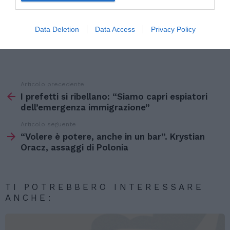
Data Deletion
Data Access
Privacy Policy
Articolo precedente
Vedi
di
I prefetti si ribellano: “Siamo capri espiatori
più
dell’emergenza immigrazione”
Articolo seguente
“Volere è potere, anche in un bar”. Krystian
Oracz, assaggi di Polonia
TI POTREBBERO INTERESSARE
ANCHE: