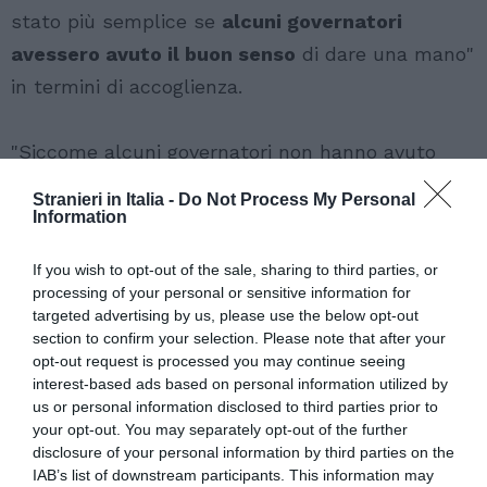
stato più semplice se
alcuni governatori
avessero avuto il buon senso
di dare una mano"
in termini di accoglienza.
"Siccome alcuni governatori non hanno avuto
questo buonsenso e hanno scaricato
tutto il
Stranieri in Italia -
Do Not Process My Personal
peso nei confronti e contro le regioni del Sud,
Information
noi abbiamo chiesto ai prefetti un supplemento
If you wish to opt-out of the sale, sharing to third parties, or
di sforzo e di fare noi, come governo, tutto da
processing of your personal or sensitive information for
soli nelle regioni dove i governatori non sono
targeted advertising by us, please use the below opt-out
section to confirm your selection. Please note that after your
stati di buon senso. Questo ha reso ancor
più
opt-out request is processed you may continue seeing
complicata l'azione dei prefetti
".
interest-based ads based on personal information utilized by
us or personal information disclosed to third parties prior to
your opt-out. You may separately opt-out of the further
"Nonostante tutto – ha concluso Alfano –
disclosure of your personal information by third parties on the
IAB’s list of downstream participants. This information may
andremo avanti e metteremo sempre meglio a