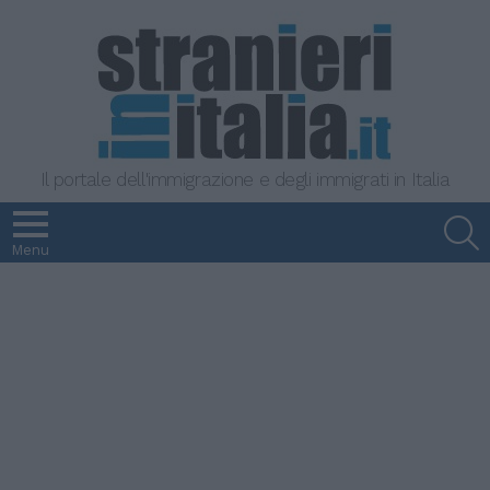
Il portale dell'immigrazione e degli immigrati in Italia
S
Menu