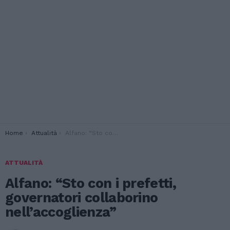
You are here:
Home
Attualità
Alfano: “Sto con i prefetti, governatori collaborino nell’accoglienza”
ATTUALITÀ
Alfano: “Sto con i prefetti,
governatori collaborino
nell’accoglienza”