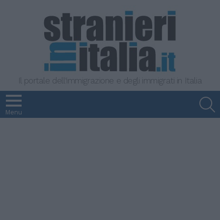
Il portale dell'immigrazione e degli immigrati in Italia
S
Menu