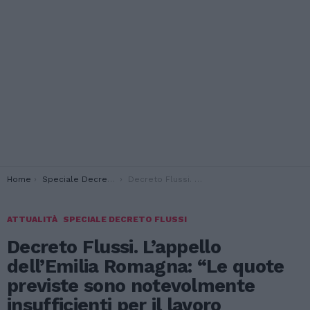
You are here:
Home
Speciale Decreto Flussi
Decreto Flussi. L’appello dell’Emilia Romagna: “Le quote previste sono notevolmente insufficienti per il lavoro stagionale”
ATTUALITÀ
SPECIALE DECRETO FLUSSI
Decreto Flussi. L’appello
dell’Emilia Romagna: “Le quote
previste sono notevolmente
insufficienti per il lavoro