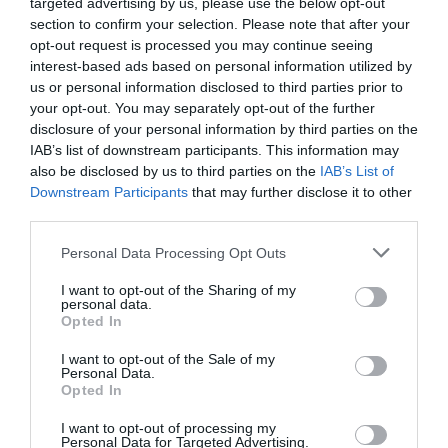
targeted advertising by us, please use the below opt-out
section to confirm your selection. Please note that after your
opt-out request is processed you may continue seeing
interest-based ads based on personal information utilized by
us or personal information disclosed to third parties prior to
your opt-out. You may separately opt-out of the further
disclosure of your personal information by third parties on the
Gli assessori regionali chiedono all’esecutivo di
IAB’s list of downstream participants. This information may
intervenire in sede di aggiornamento del Decreto
also be disclosed by us to third parties on the
IAB’s List of
Downstream Participants
that may further disclose it to other
tenendo in considerazione le reali esigenze del
third parties.
sistema imprenditoriale attraverso le
Personal Data Processing Opt Outs
associazioni di categoria dei settori
maggiormente interessati. In questo modo, si
I want to opt-out of the Sharing of my
personal data.
potrebbe evitare la diffusione del lavoro nero e
Opted In
del caporalato, che potrebbero danneggiare sia il
I want to opt-out of the Sale of my
Personal Data.
lavoro regolare che le persone costrette a vivere
Opted In
in clandestinità.
I want to opt-out of processing my
Personal Data for Targeted Advertising.