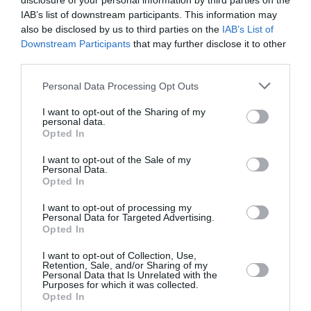
disclosure of your personal information by third parties on the
un’importante sfida per la città di Salerno e
IAB’s list of downstream participants. This information may
l’intera provincia, quella di mettere in campo
also be disclosed by us to third parties on the
IAB’s List of
attività legali capaci di soddisfare il complesso
Downstream Participants
that may further disclose it to other
third parties.
mercato del lavoro agricolo, istituendo modalità
di accesso al mercato del lavoro lecite attraverso
Personal Data Processing Opt Outs
un luogo pubblico e controllato dalle istituzioni
I want to opt-out of the Sharing of my
personal data.
dove si possano incontrare domanda e offerta di
Opted In
lavoro».
I want to opt-out of the Sale of my
Personal Data.
Opted In
«Non bisogna dimenticare che il caporalato
incide gravemente sulle aziende che scelgono di
I want to opt-out of processing my
Personal Data for Targeted Advertising.
operare con manodopera regolare – ha
Opted In
continuato il prefetto – limitandone di fatto la
I want to opt-out of Collection, Use,
libera concorrenza con effetti molto negativi
Retention, Sale, and/or Sharing of my
Personal Data that Is Unrelated with the
Purposes for which it was collected.
sulle attività medesime e che è responsabile
Opted In
anche del degrado delle aree urbane. In altre