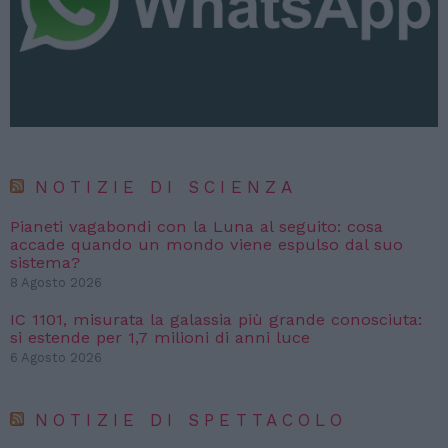
NOTIZIE DI SCIENZA
Pianeti vagabondi con la Luna al seguito: cosa
accade quando un mondo viene espulso dal suo
sistema?
8 Agosto 2026
IC 1101, misurata la galassia più grande conosciuta:
si estende per 1,7 milioni di anni luce
6 Agosto 2026
NOTIZIE DI SPETTACOLO