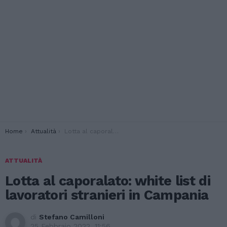
You are here:
Home
Attualità
Lotta al caporalato: white list di lavoratori stranieri in Campania
ATTUALITÀ
Lotta al caporalato: white list di
lavoratori stranieri in Campania
di
Stefano Camilloni
25 Febbraio 2022, 11:56