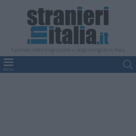
Il portale dell'immigrazione e degli immigrati in Italia
S
Menu