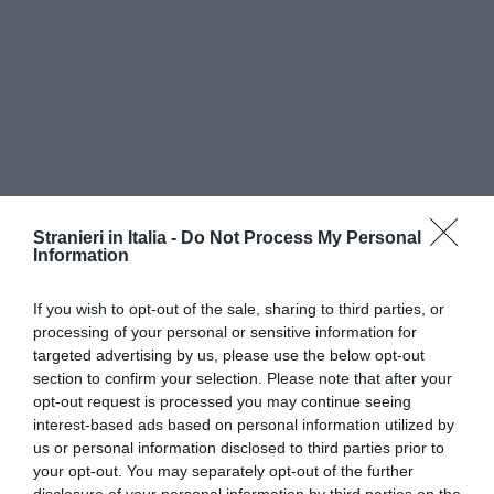
Stranieri in Italia -
Do Not Process My Personal
Information
If you wish to opt-out of the sale, sharing to third parties, or
processing of your personal or sensitive information for
targeted advertising by us, please use the below opt-out
section to confirm your selection. Please note that after your
opt-out request is processed you may continue seeing
interest-based ads based on personal information utilized by
E, nell’esprimere forte apprezzamento per le
us or personal information disclosed to third parties prior to
intese raggiunte, ha dichiarato: «occorre lanciare
your opt-out. You may separately opt-out of the further