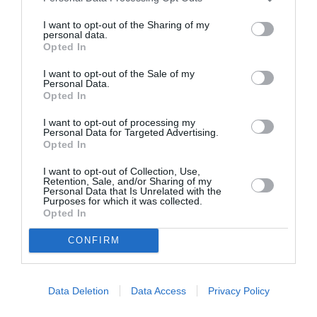
Tutte le domande devono essere presentate dal
I want to opt-out of the Sharing of my
personal data.
1 giugno al 15 luglio. Nel caso sia il datore di
Opted In
lavoro a presentare la domanda dovrà versare
I want to opt-out of the Sale of my
un contributo forfettario di 400 euro per ciascun
Personal Data.
Opted In
lavoratore. Se invece è lo straniero a presentare
la domanda dovrà versare 160 euro.
I want to opt-out of processing my
Personal Data for Targeted Advertising.
Opted In
Cause di esclusione
I want to opt-out of Collection, Use,
Retention, Sale, and/or Sharing of my
Personal Data that Is Unrelated with the
Purposes for which it was collected.
Saranno rigettate le domande dei datori di lavoro
Opted In
condannati in passato per favoreggiamento
CONFIRM
dell’immigrazione clandestina o riduzione in
schiavitù, intermediazione illecita e sfruttamento
del lavoro o se i lavoratori non saranno assunti in
Data Deletion
Data Access
Privacy Policy
seguito alla regolarizzazione.