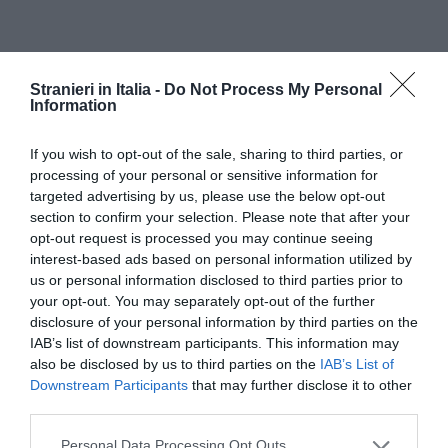
Stranieri in Italia -
Do Not Process My Personal
Information
If you wish to opt-out of the sale, sharing to third parties, or
processing of your personal or sensitive information for
Se gli stranieri che fanno domanda trovano un
targeted advertising by us, please use the below opt-out
lavoro, il permesso di soggiorno temporaneo
section to confirm your selection. Please note that after your
viene trasformato in un permesso di soggiorno
opt-out request is processed you may continue seeing
interest-based ads based on personal information utilized by
per motivi di lavoro di quattro mesi. Chi
us or personal information disclosed to third parties prior to
intraprende questa procedura deve però
your opt-out. You may separately opt-out of the further
disclosure of your personal information by third parties on the
dimostrare di aver già lavorato in passato nei
IAB’s list of downstream participants. This information may
settori professionali interessati dal decreto.
also be disclosed by us to third parties on the
IAB’s List of
Downstream Participants
that may further disclose it to other
third parties.
La domanda: quando e come presentarla
Personal Data Processing Opt Outs