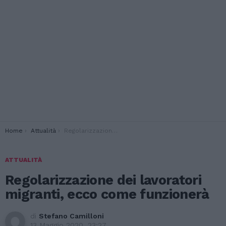
You are here:
Home
Attualità
Regolarizzazione dei lavoratori migranti, ecco come funzionerà
ATTUALITÀ
Regolarizzazione dei lavoratori
migranti, ecco come funzionerà
di
Stefano Camilloni
13 Maggio 2020, 23:27