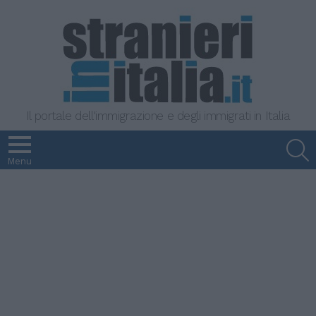
Il portale dell'immigrazione e degli immigrati in Italia
S
Menu