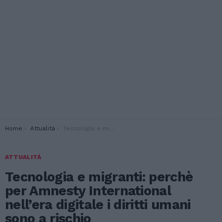
You are here:
Home
Attualità
Tecnologia e migranti: perchè per Amnesty International nell’era digitale i diritti umani sono a rischio
ATTUALITÀ
Tecnologia e migranti: perchè
per Amnesty International
nell’era digitale i diritti umani
sono a rischio