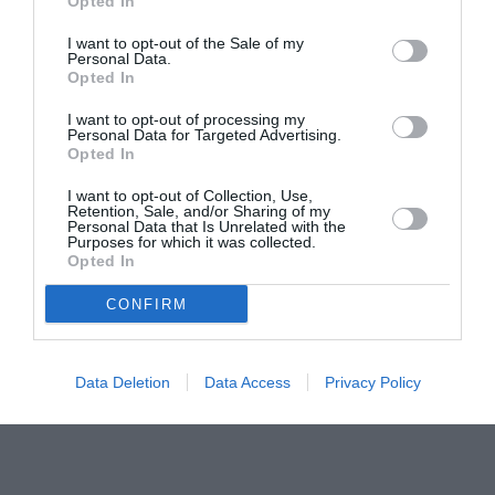
Opted In
che il sistema identifica come “sinceri” ricevono
un codice che consente loro di attraversare il
I want to opt-out of the Sale of my
Personal Data.
confine.”, si legge nel documento.
Opted In
I want to opt-out of processing my
Personal Data for Targeted Advertising.
Opted In
I want to opt-out of Collection, Use,
Retention, Sale, and/or Sharing of my
Personal Data that Is Unrelated with the
Purposes for which it was collected.
Opted In
CONFIRM
Data Deletion
Data Access
Privacy Policy