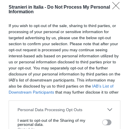
razzismo intrinseco è profondamente radicato
Stranieri in Italia -
Do Not Process My Personal
nella gestione delle migrazioni e nei sistemi di
Information
asilo. Queste tecnologie alimentano pregiudizi e
If you wish to opt-out of the sale, sharing to third parties, or
errori intrinseci che minacciano il diritto alla non
processing of your personal or sensitive information for
discriminazione, oltre ad altri diritti umani”, ha
targeted advertising by us, please use the below opt-out
section to confirm your selection. Please note that after your
dichiarato Charlotte Phillips, consulente di
opt-out request is processed you may continue seeing
Amnesty International per i diritti di rifugiati e
interest-based ads based on personal information utilized by
migranti. C’è poi la questione del programma
us or personal information disclosed to third parties prior to
your opt-out. You may separately opt-out of the further
iBorderCtrl
, attualmente operante in Ungheria,
disclosure of your personal information by third parties on the
Grecia e Lettonia. ” Il programma usa
IAB’s list of downstream participants. This information may
also be disclosed by us to third parties on the
IAB’s List of
l’intelligenza artificiale per “individuare le bugie”
Downstream Participants
that may further disclose it to other
durante gli interrogatori di coloro che cercano di
third parties.
attraversare i confini, analizzando nel dettaglio le
Personal Data Processing Opt Outs
espressioni facciali tramite
tecnologie di
I want to opt-out of the Sharing of my
riconoscimento facciale ed emotivo
. Coloro
personal data.