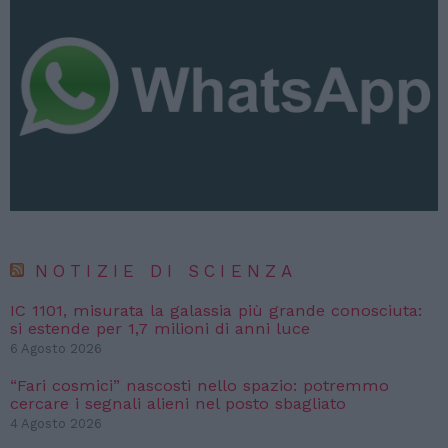
NOTIZIE DI SCIENZA
IC 1101, misurata la galassia più grande conosciuta:
si estende per 1,7 milioni di anni luce
6 Agosto 2026
“Fari cosmici” nascosti nello spazio: potremmo
cercare i segnali alieni nel posto sbagliato
4 Agosto 2026