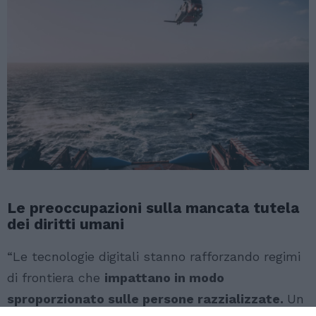
Le preoccupazioni sulla mancata tutela
dei diritti umani
“Le tecnologie digitali stanno rafforzando regimi
di frontiera che
impattano in modo
sproporzionato sulle persone razzializzate.
Un