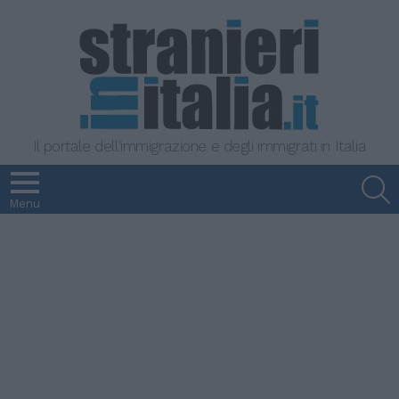
Il portale dell'immigrazione e degli immigrati in Italia
S
Menu