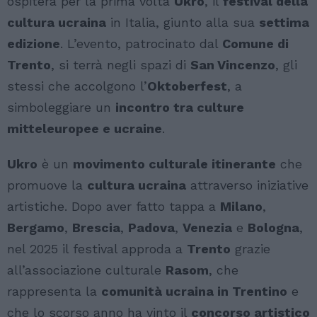
ospiterà per la prima volta
Ukro
, il
festival della
cultura ucraina
in Italia, giunto alla sua
settima
edizione
. L’evento, patrocinato dal
Comune di
Trento
, si terrà negli spazi di
San Vincenzo
, gli
stessi che accolgono l’
Oktoberfest
, a
simboleggiare un
incontro tra culture
mitteleuropee e ucraine
.
Ukro
è un
movimento culturale itinerante
che
promuove la
cultura ucraina
attraverso iniziative
artistiche. Dopo aver fatto tappa a
Milano
,
Bergamo
,
Brescia
,
Padova
,
Venezia
e
Bologna
,
nel 2025 il festival approda a
Trento
grazie
all’associazione culturale
Rasom
, che
rappresenta la
comunità ucraina in Trentino
e
che lo scorso anno ha vinto il
concorso artistico