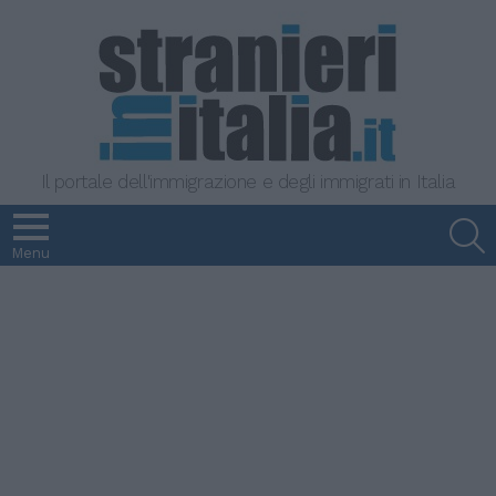
Il portale dell'immigrazione e degli immigrati in Italia
S
Menu