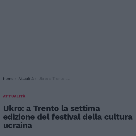
You are here:
Home
Attualità
Ukro: a Trento la settima edizione del festival della cultura ucraina
ATTUALITÀ
Ukro: a Trento la settima
edizione del festival della cultura
ucraina