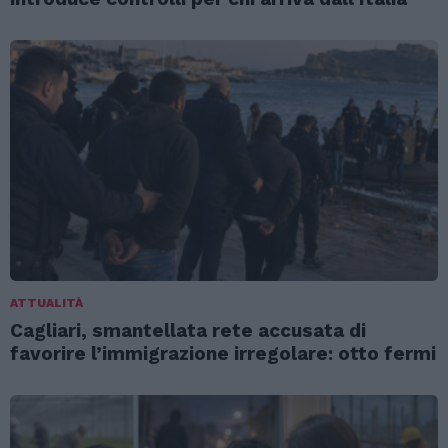
ATTUALITÀ
Cagliari, smantellata rete accusata di
favorire l’immigrazione irregolare: otto fermi