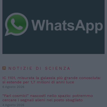
NOTIZIE DI SCIENZA
IC 1101, misurata la galassia più grande conosciuta:
si estende per 1,7 milioni di anni luce
6 Agosto 2026
“Fari cosmici” nascosti nello spazio: potremmo
cercare i segnali alieni nel posto sbagliato
4 Agosto 2026