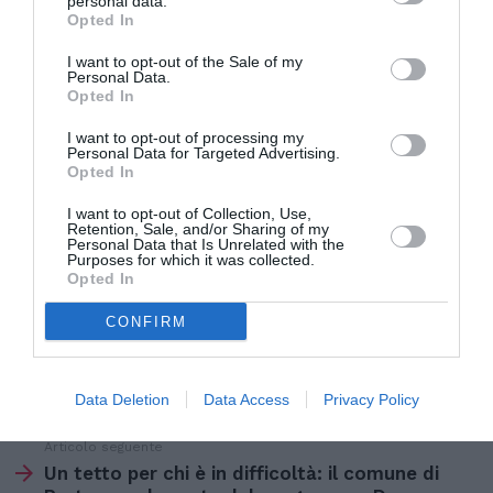
personal data.
Opted In
giuria di professionisti della diaspora ucraina
,
chiamati a decretare i vincitori di questa edizione.
I want to opt-out of the Sale of my
Personal Data.
Opted In
Con il suo ricco programma e l’intreccio di
I want to opt-out of processing my
tradizioni,
Ukro
conferma il suo ruolo di ponte
Personal Data for Targeted Advertising.
Opted In
culturale tra l’
Italia
e l’
Ucraina
, offrendo al
I want to opt-out of Collection, Use,
pubblico trentino un’occasione unica per scoprire
Retention, Sale, and/or Sharing of my
Personal Data that Is Unrelated with the
e vivere da vicino la vitalità di una comunità in
Purposes for which it was collected.
Opted In
crescita.
CONFIRM
Articolo precedente
Vedi
di
Foti: “L’immigrazione resta il primo tema da
Data Deletion
Data Access
Privacy Policy
più
affrontare a livello europeo”
Articolo seguente
Un tetto per chi è in difficoltà: il comune di