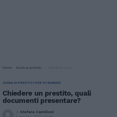
You are here:
Home
Guida ai prestiti per stranieri
Chiedere un prestito, quali documenti presentare?
GUIDA AI PRESTITI PER STRANIERI
Chiedere un prestito, quali
documenti presentare?
di
Stefano Camilloni
6 Agosto 2020, 15:28