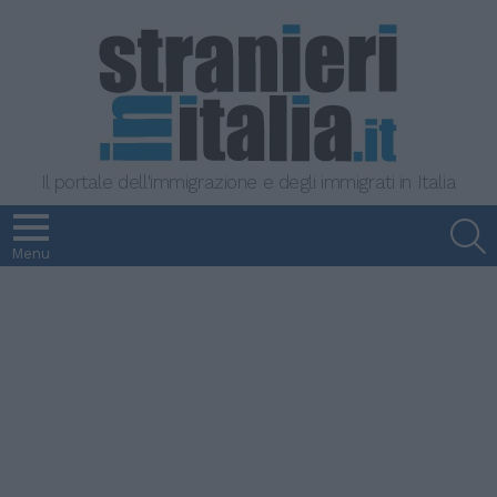
Il portale dell'immigrazione e degli immigrati in Italia
S
Menu