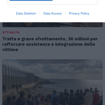
Data Deletion
Data Access
Privacy Policy
ATTUALITÀ
Tratta e grave sfruttamento, 36 milioni per
rafforzare assistenza e integrazione delle
vittime