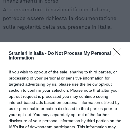
finanziamenti in corso.
Al consumatore di nazionalità non italiana,
potrebbe essere richiesta la documentazione
sulla regolarità della sua presenza in Italia.
Articolo precedente
Vedi
Stranieri in Italia -
Do Not Process My Personal
di
Riecco Salvini: “Torneremo a sigillare i
Information
più
porti, migranti sbarcano con barboncini al
guinzaglio”
If you wish to opt-out of the sale, sharing to third parties, or
Articolo seguente
processing of your personal or sensitive information for
Prima di stipulare un contratto di credito
targeted advertising by us, please use the below opt-out
section to confirm your selection. Please note that after your
opt-out request is processed you may continue seeing
interest-based ads based on personal information utilized by
TI POTREBBERO INTERESSARE
us or personal information disclosed to third parties prior to
ANCHE:
your opt-out. You may separately opt-out of the further
disclosure of your personal information by third parties on the
IAB’s list of downstream participants. This information may