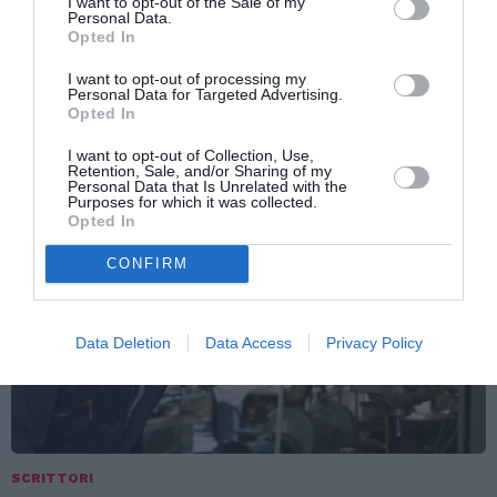
I want to opt-out of the Sale of my
Personal Data.
Come un cioccolatino fondente
Opted In
MORE
Un racconto di Angela Roig Pinto
I want to opt-out of processing my
Personal Data for Targeted Advertising.
di
Elvio Pasca
Opted In
23 Gennaio 2009, 17:35
I want to opt-out of Collection, Use,
Retention, Sale, and/or Sharing of my
Personal Data that Is Unrelated with the
Purposes for which it was collected.
Opted In
CONFIRM
Data Deletion
Data Access
Privacy Policy
SCRITTORI