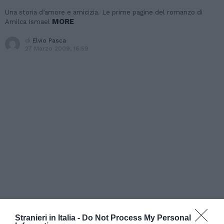
Una storia d’amore e amicizia. Le prime pagine del romanzo di
MORE
Amilca Ismael
di
Elvio Pasca
27 Marzo 2009, 16:59
Stranieri in Italia -
Do Not Process My Personal