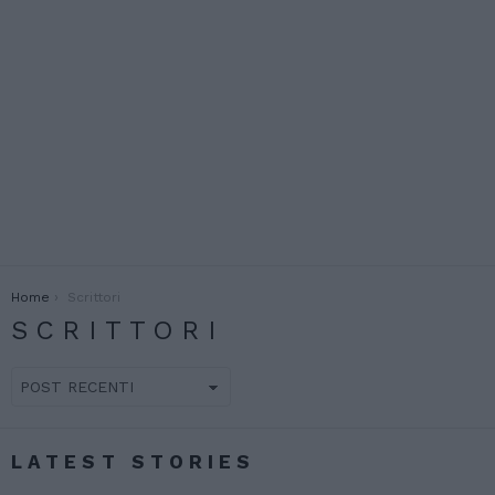
You are here:
Home
Scrittori
SCRITTORI
LATEST STORIES