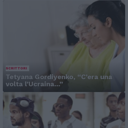
SCRITTORI
Tetyana Gordiyenko, “C’era una
volta l’Ucraina…”