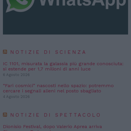
NOTIZIE DI SCIENZA
IC 1101, misurata la galassia più grande conosciuta:
si estende per 1,7 milioni di anni luce
6 Agosto 2026
“Fari cosmici” nascosti nello spazio: potremmo
cercare i segnali alieni nel posto sbagliato
4 Agosto 2026
NOTIZIE DI SPETTACOLO
Dionisio Festival, dopo Valerio Aprea arriva