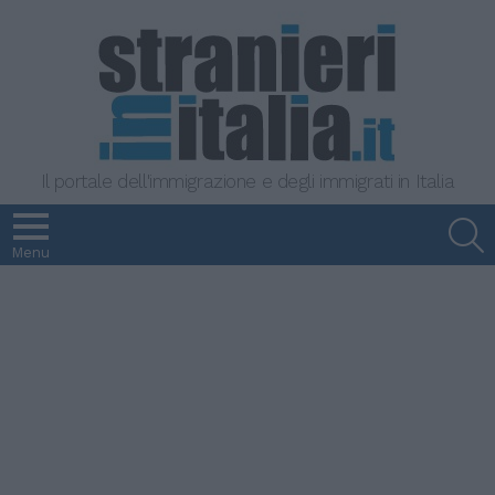
Il portale dell'immigrazione e degli immigrati in Italia
S
Menu