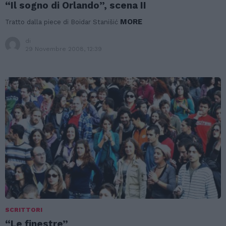
“Il sogno di Orlando”, scena II
MORE
Tratto dalla piece di Boidar Stanišić
di
29 Novembre 2008, 12:39
SCRITTORI
“Le finestre”