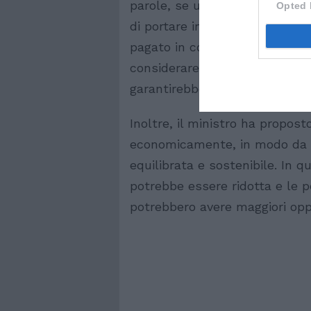
parole, se un’azienda ha bisog
Opted 
di portare in Italia le person
pagato in conformità con i con
considerare gli immigrati com
garantirebbe loro il rispetto de
Inoltre, il ministro ha propost
economicamente, in modo da g
equilibrata e sostenibile. In 
potrebbe essere ridotta e le p
potrebbero avere maggiori opp