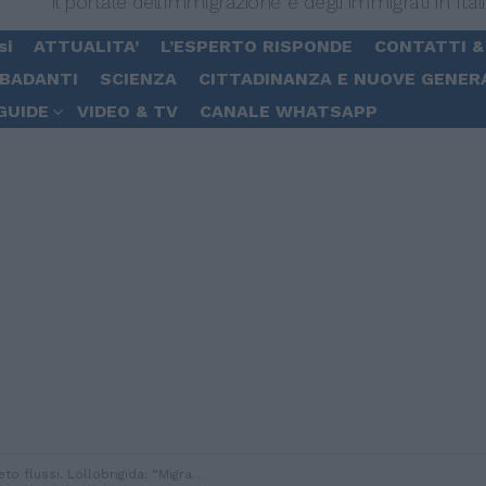
Il portale dell'immigrazione e degli immigrati in Ital
si
ATTUALITA’
L’ESPERTO RISPONDE
CONTATTI &
 BADANTI
SCIENZA
CITTADINANZA E NUOVE GENER
GUIDE
VIDEO & TV
CANALE WHATSAPP
i. Lollobrigida: “Migranti che vengono in Italia non sono persone di serie B”