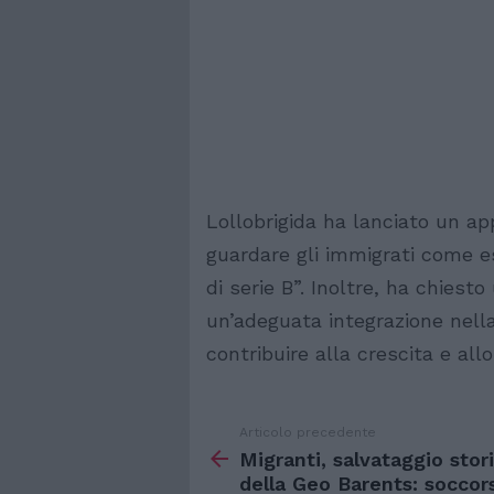
Lollobrigida ha lanciato un app
guardare gli immigrati come e
di serie B”. Inoltre, ha chiesto
un’adeguata integrazione nella
contribuire alla crescita e all
Articolo precedente
Vedi
di
Migranti, salvataggio stor
più
della Geo Barents: soccor