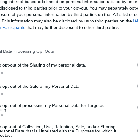
eing interest-based ads based on personal information utilized by us or
SPE
disclosed to third parties prior to your opt-out. You may separately opt-
losure of your personal information by third parties on the IAB’s list of
Dionisi
. This information may also be disclosed by us to third parties on the
IA
arriva
Participants
that may further disclose it to other third parties.
7 Agosto
Voci da
ro dell’Agricoltura, della Sovranità
edizion
ancesco Lollobrigida, ha espresso la sua
l Data Processing Opt Outs
7 Agosto
teggiamento che la società italiana sta
o opt-out of the Sharing of my personal data.
immigrati che arrivano nel paese grazie al
Photosh
In
ha affermato che c’è un atteggiamento
o opt-out of the Sale of my Personal Data.
li immigrati sono considerati cittadini di
In
un concetto incivile che va respinto.
to opt-out of processing my Personal Data for Targeted
ing.
o che il decreto flussi non dovrebbe avere un
In
 o diminuire, ma piuttosto dovrebbe
o opt-out of Collection, Use, Retention, Sale, and/or Sharing
el mercato del lavoro italiano. In altre
ersonal Data that Is Unrelated with the Purposes for which it
lected.