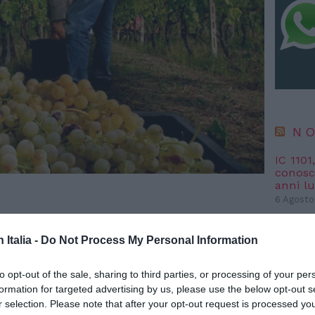
NO
IC 1101
conosci
anni l
6 Agosto
“Fari c
potremm
n Italia -
Do Not Process My Personal Information
posto s
4 Agosto
to opt-out of the sale, sharing to third parties, or processing of your per
formation for targeted advertising by us, please use the below opt-out s
r selection. Please note that after your opt-out request is processed y
NO