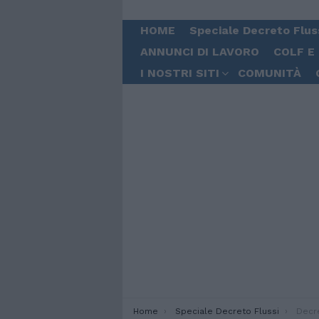
HOME
Speciale Decreto Flus
ANNUNCI DI LAVORO
COLF E
I NOSTRI SITI
COMUNITÀ
You are here:
Home
Speciale Decreto Flussi
Decreto fluss