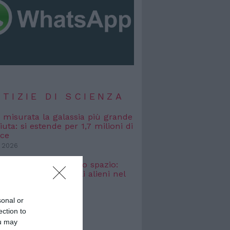
TIZIE DI SCIENZA
, misurata la galassia più grande
uta: si estende per 1,7 milioni di
uce
 2026
osmici” nascosti nello spazio:
o cercare i segnali alieni nel
bagliato
 2026
sonal or
ection to
ou may
TIZIE DI