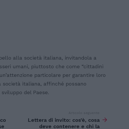
ello alla società italiana, invitandola a
sseri umani, piuttosto che come “cittadini
 un’attenzione particolare per garantire loro
 società italiana, affinché possano
o sviluppo del Paese.
Articolo seguente
ico
Lettera di invito: cos’è, cosa
se
deve contenere e chi la