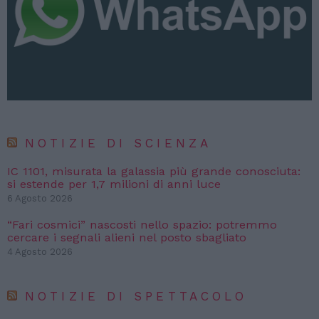
NOTIZIE DI SCIENZA
IC 1101, misurata la galassia più grande conosciuta:
si estende per 1,7 milioni di anni luce
6 Agosto 2026
“Fari cosmici” nascosti nello spazio: potremmo
cercare i segnali alieni nel posto sbagliato
4 Agosto 2026
NOTIZIE DI SPETTACOLO