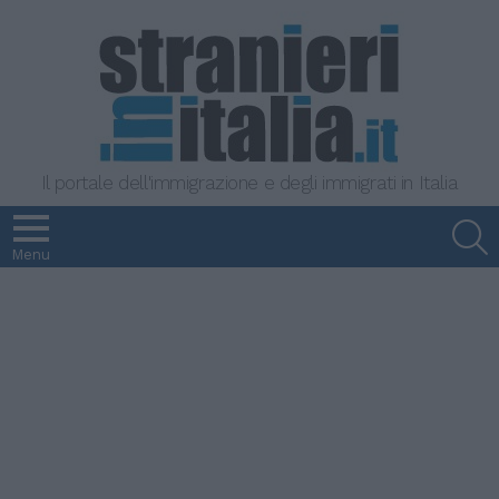
Il portale dell'immigrazione e degli immigrati in Italia
S
Menu