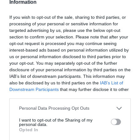
Information
If you wish to opt-out of the sale, sharing to third parties, or
processing of your personal or sensitive information for
targeted advertising by us, please use the below opt-out
section to confirm your selection. Please note that after your
opt-out request is processed you may continue seeing
interest-based ads based on personal information utilized by
us or personal information disclosed to third parties prior to
your opt-out. You may separately opt-out of the further
disclosure of your personal information by third parties on the
IAB’s list of downstream participants. This information may
Articolo precedente
Vedi
also be disclosed by us to third parties on the
IAB’s List of
di
La nave di Emergency ha sbarcato 35
più
Downstream Participants
that may further disclose it to other
migranti nel porto di Livorno
third parties.
Articolo seguente
Deny K torna a Roma con il suo Live Show
Personal Data Processing Opt Outs
nella serata Evolution nella discoteca Qube!
I want to opt-out of the Sharing of my
personal data.
Opted In
TI POTREBBERO INTERESSARE