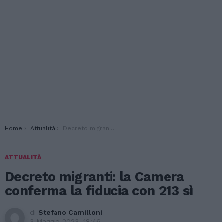
You are here:
Home
Attualità
Decreto migranti: la Camera conferma la fiducia con 213 sì
ATTUALITÀ
Decreto migranti: la Camera
conferma la fiducia con 213 sì
di
Stefano Camilloni
3 Maggio 2023, 18:46