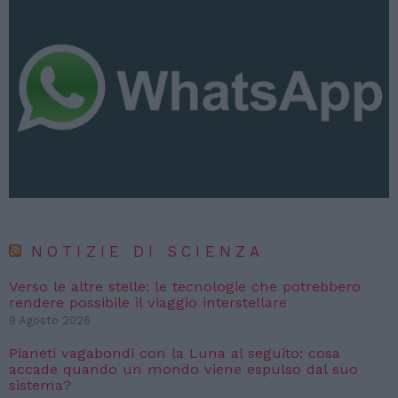
NOTIZIE DI SCIENZA
Verso le altre stelle: le tecnologie che potrebbero
rendere possibile il viaggio interstellare
9 Agosto 2026
Pianeti vagabondi con la Luna al seguito: cosa
accade quando un mondo viene espulso dal suo
sistema?