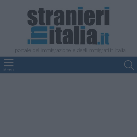
Il portale dell'immigrazione e degli immigrati in Italia
S
Menu