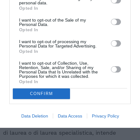
personal data.
Opted In
I want to opt-out of the Sale of my
Personal Data.
Opted In
In caso di sussistenza della quota, lo straniero,
I want to opt-out of processing my
Personal Data for Targeted Advertising.
convocato presso lo Sportello Unico, provvede a
Opted In
sottoscrivere il contratto di soggiorno e a
I want to opt-out of Collection, Use,
Retention, Sale, and/or Sharing of my
richiedere il rilascio del permesso di soggiorno
Personal Data that Is Unrelated with the
Purposes for which it was collected.
per lavoro subordinato.
Opted In
CONFIRM
Lo straniero titolare di un permesso di soggiorno
per studio o formazione professionale in corso di
validità, che, al raggiungimento della maggiore
Data Deletion
Data Access
Privacy Policy
età o dopo il conseguimento in Italia del diploma
di laurea o di laurea specialistica, intende