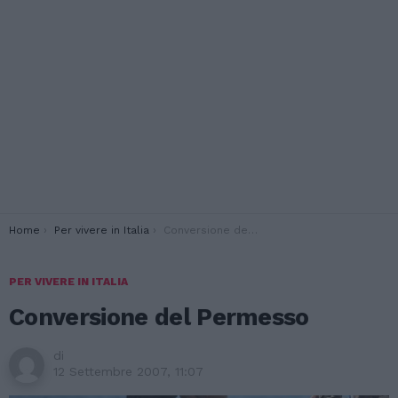
You are here:
Home
Per vivere in Italia
Conversione del Permesso
PER VIVERE IN ITALIA
Conversione del Permesso
di
12 Settembre 2007, 11:07