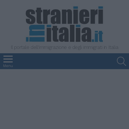
Il portale dell'immigrazione e degli immigrati in Italia
S
Menu