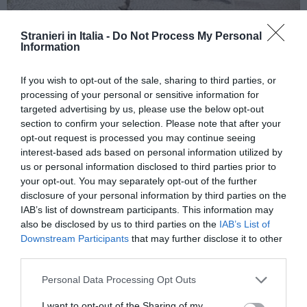
Stranieri in Italia -
Do Not Process My Personal
Agricoltura e decreto flussi: 806 lavoratori
Information
stagionali arrivati in Trentino
28 Agosto 2025, 14:53
If you wish to opt-out of the sale, sharing to third parties, or
processing of your personal or sensitive information for
targeted advertising by us, please use the below opt-out
section to confirm your selection. Please note that after your
opt-out request is processed you may continue seeing
interest-based ads based on personal information utilized by
us or personal information disclosed to third parties prior to
your opt-out. You may separately opt-out of the further
disclosure of your personal information by third parties on the
IAB’s list of downstream participants. This information may
also be disclosed by us to third parties on the
IAB’s List of
Downstream Participants
that may further disclose it to other
third parties.
Personal Data Processing Opt Outs
Flussi. Oltre il click day: nuovi ingressi extra
I want to opt-out of the Sharing of my