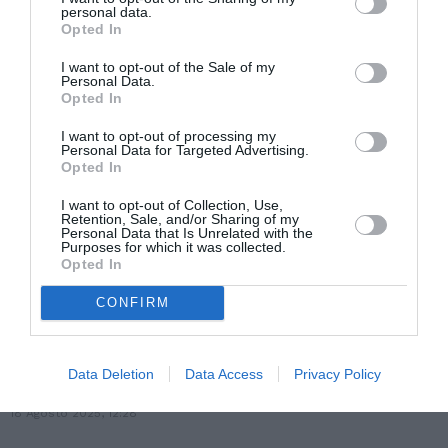
Ue, ma il fabbisogno resta scoperto
personal data.
Opted In
26 Agosto 2025, 13:00
I want to opt-out of the Sale of my
Personal Data.
Opted In
I want to opt-out of processing my
Personal Data for Targeted Advertising.
Opted In
I want to opt-out of Collection, Use,
Retention, Sale, and/or Sharing of my
Personal Data that Is Unrelated with the
Purposes for which it was collected.
Opted In
CONFIRM
Veneto. Decreto flussi: quote stagionali
Data Deletion
Data Access
Privacy Policy
turismo e agricoltura ancora disattese
18 Agosto 2025, 12:28